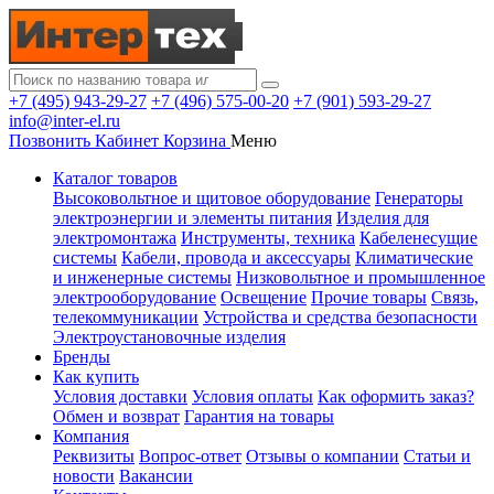
+7 (495) 943-29-27
+7 (496) 575-00-20
+7 (901) 593-29-27
info@inter-el.ru
Позвонить
Кабинет
Корзина
Меню
Каталог товаров
Высоковольтное и щитовое оборудование
Генераторы
электроэнергии и элементы питания
Изделия для
электромонтажа
Инструменты, техника
Кабеленесущие
системы
Кабели, провода и аксессуары
Климатические
и инженерные системы
Низковольтное и промышленное
электрооборудование
Освещение
Прочие товары
Связь,
телекоммуникации
Устройства и средства безопасности
Электроустановочные изделия
Бренды
Как купить
Условия доставки
Условия оплаты
Как оформить заказ?
Обмен и возврат
Гарантия на товары
Компания
Реквизиты
Вопрос-ответ
Отзывы о компании
Статьи и
новости
Вакансии