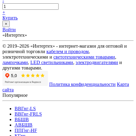
-
+
Купить
×
Войти
«Интертех»
© 2019–2026 «Интертех» - интернет-магазин для оптовой и
розничной торговли
кабелем и проводом
,
электротехническими и
светотехническими товарами
,
лампочками
,
LED светильниками
,
электродвигателями
и
другими товарами.
Политика конфиденциальности
Карта
сайта
Популярное
ВВГнг-LS
ВВГнг-FRLS
ВБШВ
АВБШВ
ППГнг-HF
КГтп