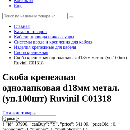
Контакты
Еще
Главная
Каталог товаров
Кабели, провода и аксессуары
Системы ввода и крепления для кабеля
Изделия крепежные для кабеля
Скоба крепежная
Скоба крепежная однолапковая d18мм метал. (уп.100шт)
Ruvinil С01318
Скоба крепежная
однолапковая d18мм метал.
(уп.100шт) Ruvinil С01318
Похожие товары
{ "id": 37900, "canBuy": "Y", "price": 541.09, "priceOld": 0,
"economy": 0, "number": 1, "multiplicity": 1 }