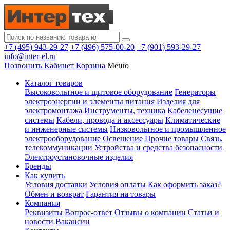
+7 (495) 943-29-27
+7 (496) 575-00-20
+7 (901) 593-29-27
info@inter-el.ru
Позвонить
Кабинет
Корзина
Меню
Каталог товаров
Высоковольтное и щитовое оборудование
Генераторы
электроэнергии и элементы питания
Изделия для
электромонтажа
Инструменты, техника
Кабеленесущие
системы
Кабели, провода и аксессуары
Климатические
и инженерные системы
Низковольтное и промышленное
электрооборудование
Освещение
Прочие товары
Связь,
телекоммуникации
Устройства и средства безопасности
Электроустановочные изделия
Бренды
Как купить
Условия доставки
Условия оплаты
Как оформить заказ?
Обмен и возврат
Гарантия на товары
Компания
Реквизиты
Вопрос-ответ
Отзывы о компании
Статьи и
новости
Вакансии