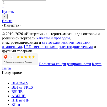
+
Купить
×
Войти
«Интертех»
© 2019–2026 «Интертех» - интернет-магазин для оптовой и
розничной торговли
кабелем и проводом
,
электротехническими и
светотехническими товарами
,
лампочками
,
LED светильниками
,
электродвигателями
и
другими товарами.
Политика конфиденциальности
Карта
сайта
Популярное
ВВГнг-LS
ВВГнг-FRLS
ВБШВ
АВБШВ
ППГнг-HF
КГтп