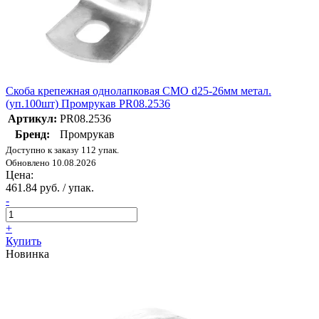
Скоба крепежная однолапковая СМО d25-26мм метал.
(уп.100шт) Промрукав PR08.2536
Артикул:
PR08.2536
Бренд:
Промрукав
Доступно к заказу 112 упак.
Обновлено 10.08.2026
Цена:
461.84 руб. / упак.
-
+
Купить
Новинка