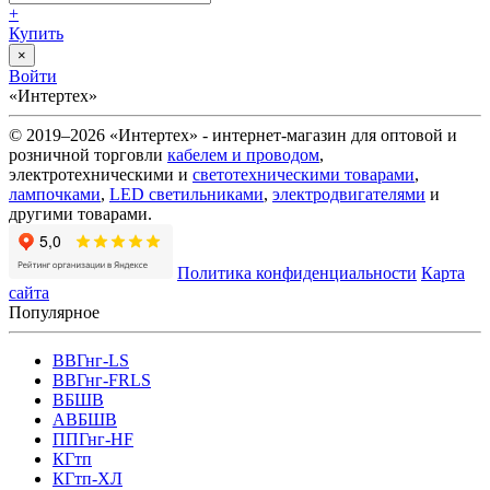
+
Купить
×
Войти
«Интертех»
© 2019–2026 «Интертех» - интернет-магазин для оптовой и
розничной торговли
кабелем и проводом
,
электротехническими и
светотехническими товарами
,
лампочками
,
LED светильниками
,
электродвигателями
и
другими товарами.
Политика конфиденциальности
Карта
сайта
Популярное
ВВГнг-LS
ВВГнг-FRLS
ВБШВ
АВБШВ
ППГнг-HF
КГтп
КГтп-ХЛ