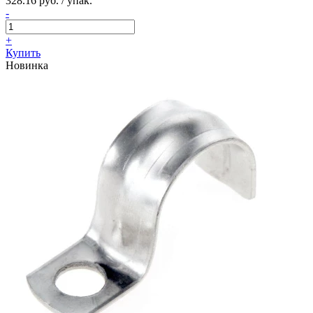
328.16 руб. / упак.
-
+
Купить
Новинка