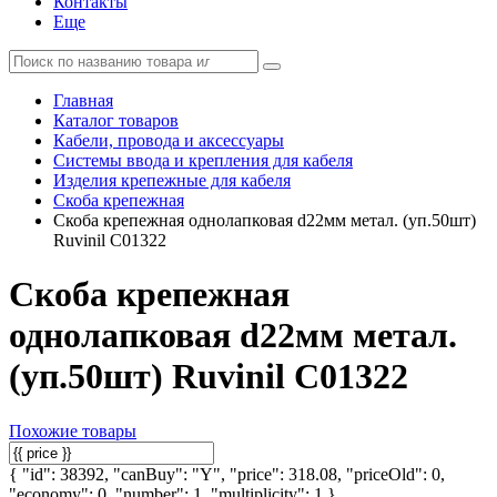
Контакты
Еще
Главная
Каталог товаров
Кабели, провода и аксессуары
Системы ввода и крепления для кабеля
Изделия крепежные для кабеля
Скоба крепежная
Скоба крепежная однолапковая d22мм метал. (уп.50шт)
Ruvinil С01322
Скоба крепежная
однолапковая d22мм метал.
(уп.50шт) Ruvinil С01322
Похожие товары
{ "id": 38392, "canBuy": "Y", "price": 318.08, "priceOld": 0,
"economy": 0, "number": 1, "multiplicity": 1 }