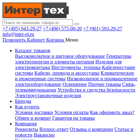
+7 (495) 943-29-27
+7 (496) 575-00-20
+7 (901) 593-29-27
info@inter-el.ru
Позвонить
Кабинет
Корзина
Меню
Каталог товаров
Высоковольтное и щитовое оборудование
Генераторы
электроэнергии и элементы питания
Изделия для
электромонтажа
Инструменты, техника
Кабеленесущие
системы
Кабели, провода и аксессуары
Климатические
и инженерные системы
Низковольтное и промышленное
электрооборудование
Освещение
Прочие товары
Связь,
телекоммуникации
Устройства и средства безопасности
Электроустановочные изделия
Бренды
Как купить
Условия доставки
Условия оплаты
Как оформить заказ?
Обмен и возврат
Гарантия на товары
Компания
Реквизиты
Вопрос-ответ
Отзывы о компании
Статьи и
новости
Вакансии