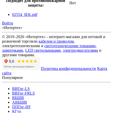
Подходит для противопожарной
Нет
защиты:
02554_IEK.pdf
Войти
«Интертех»
© 2019–2026 «Интертех» - интернет-магазин для оптовой и
розничной торговли
кабелем и проводом
,
электротехническими и
светотехническими товарами
,
лампочками
,
LED светильниками
,
электродвигателями
и
другими товарами.
Политика конфиденциальности
Карта
сайта
Популярное
ВВГнг-LS
ВВГнг-FRLS
ВБШВ
АВБШВ
ППГнг-HF
КГтп