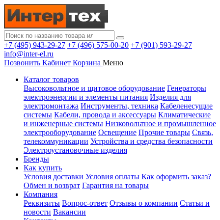
+7 (495) 943-29-27
+7 (496) 575-00-20
+7 (901) 593-29-27
info@inter-el.ru
Позвонить
Кабинет
Корзина
Меню
Каталог товаров
Высоковольтное и щитовое оборудование
Генераторы
электроэнергии и элементы питания
Изделия для
электромонтажа
Инструменты, техника
Кабеленесущие
системы
Кабели, провода и аксессуары
Климатические
и инженерные системы
Низковольтное и промышленное
электрооборудование
Освещение
Прочие товары
Связь,
телекоммуникации
Устройства и средства безопасности
Электроустановочные изделия
Бренды
Как купить
Условия доставки
Условия оплаты
Как оформить заказ?
Обмен и возврат
Гарантия на товары
Компания
Реквизиты
Вопрос-ответ
Отзывы о компании
Статьи и
новости
Вакансии