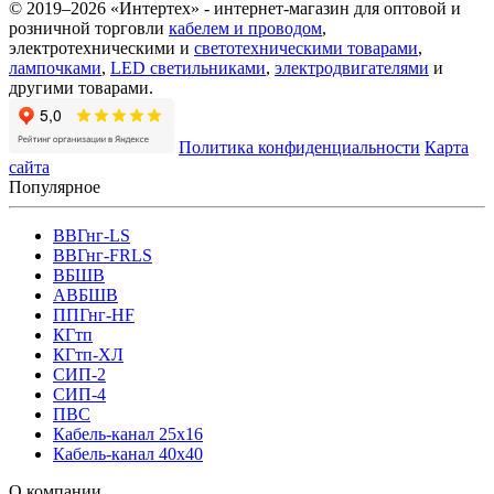
© 2019–2026 «Интертех» - интернет-магазин для оптовой и
розничной торговли
кабелем и проводом
,
электротехническими и
светотехническими товарами
,
лампочками
,
LED светильниками
,
электродвигателями
и
другими товарами.
Политика конфиденциальности
Карта
сайта
Популярное
ВВГнг-LS
ВВГнг-FRLS
ВБШВ
АВБШВ
ППГнг-HF
КГтп
КГтп-ХЛ
СИП-2
СИП-4
ПВС
Кабель-канал 25х16
Кабель-канал 40х40
О компании