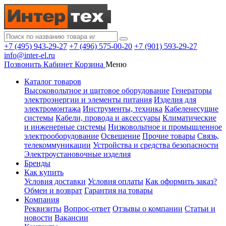
+7 (495) 943-29-27
+7 (496) 575-00-20
+7 (901) 593-29-27
info@inter-el.ru
Позвонить
Кабинет
Корзина
Меню
Каталог товаров
Высоковольтное и щитовое оборудование
Генераторы
электроэнергии и элементы питания
Изделия для
электромонтажа
Инструменты, техника
Кабеленесущие
системы
Кабели, провода и аксессуары
Климатические
и инженерные системы
Низковольтное и промышленное
электрооборудование
Освещение
Прочие товары
Связь,
телекоммуникации
Устройства и средства безопасности
Электроустановочные изделия
Бренды
Как купить
Условия доставки
Условия оплаты
Как оформить заказ?
Обмен и возврат
Гарантия на товары
Компания
Реквизиты
Вопрос-ответ
Отзывы о компании
Статьи и
новости
Вакансии