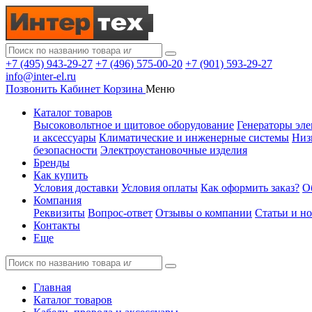
+7 (495) 943-29-27
+7 (496) 575-00-20
+7 (901) 593-29-27
info@inter-el.ru
Позвонить
Кабинет
Корзина
Меню
Каталог товаров
Высоковольтное и щитовое оборудование
Генераторы эле
и аксессуары
Климатические и инженерные системы
Низ
безопасности
Электроустановочные изделия
Бренды
Как купить
Условия доставки
Условия оплаты
Как оформить заказ?
О
Компания
Реквизиты
Вопрос-ответ
Отзывы о компании
Статьи и н
Контакты
Еще
Главная
Каталог товаров