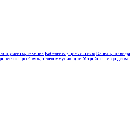
нструменты, техника
Кабеленесущие системы
Кабели, провода
рочие товары
Связь, телекоммуникации
Устройства и средства