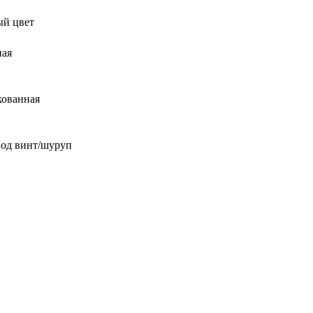
ый цвет
ная
кованная
под винт/шуруп