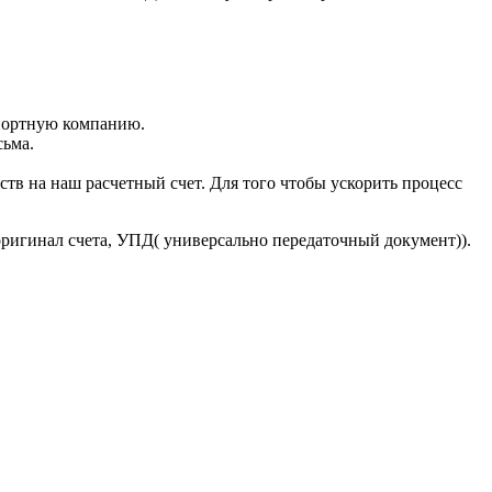
портную компанию.
сьма.
тв на наш расчетный счет. Для того чтобы ускорить процесс
оригинал счета, УПД( универсально передаточный документ)).