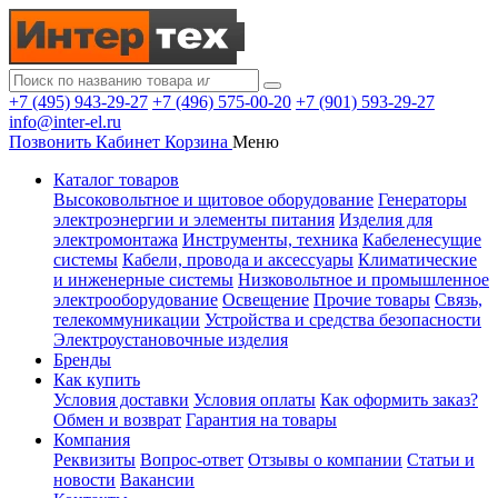
+7 (495) 943-29-27
+7 (496) 575-00-20
+7 (901) 593-29-27
info@inter-el.ru
Позвонить
Кабинет
Корзина
Меню
Каталог товаров
Высоковольтное и щитовое оборудование
Генераторы
электроэнергии и элементы питания
Изделия для
электромонтажа
Инструменты, техника
Кабеленесущие
системы
Кабели, провода и аксессуары
Климатические
и инженерные системы
Низковольтное и промышленное
электрооборудование
Освещение
Прочие товары
Связь,
телекоммуникации
Устройства и средства безопасности
Электроустановочные изделия
Бренды
Как купить
Условия доставки
Условия оплаты
Как оформить заказ?
Обмен и возврат
Гарантия на товары
Компания
Реквизиты
Вопрос-ответ
Отзывы о компании
Статьи и
новости
Вакансии