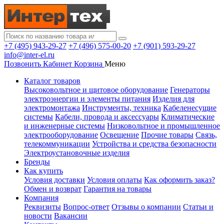
+7 (495) 943-29-27
+7 (496) 575-00-20
+7 (901) 593-29-27
info@inter-el.ru
Позвонить
Кабинет
Корзина
Меню
Каталог товаров
Высоковольтное и щитовое оборудование
Генераторы
электроэнергии и элементы питания
Изделия для
электромонтажа
Инструменты, техника
Кабеленесущие
системы
Кабели, провода и аксессуары
Климатические
и инженерные системы
Низковольтное и промышленное
электрооборудование
Освещение
Прочие товары
Связь,
телекоммуникации
Устройства и средства безопасности
Электроустановочные изделия
Бренды
Как купить
Условия доставки
Условия оплаты
Как оформить заказ?
Обмен и возврат
Гарантия на товары
Компания
Реквизиты
Вопрос-ответ
Отзывы о компании
Статьи и
новости
Вакансии