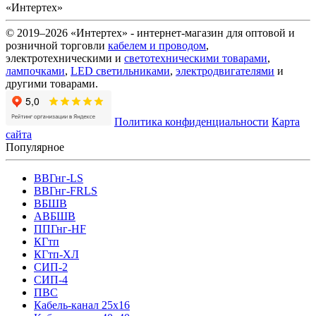
«Интертех»
© 2019–2026 «Интертех» - интернет-магазин для оптовой и
розничной торговли
кабелем и проводом
,
электротехническими и
светотехническими товарами
,
лампочками
,
LED светильниками
,
электродвигателями
и
другими товарами.
Политика конфиденциальности
Карта
сайта
Популярное
ВВГнг-LS
ВВГнг-FRLS
ВБШВ
АВБШВ
ППГнг-HF
КГтп
КГтп-ХЛ
СИП-2
СИП-4
ПВС
Кабель-канал 25х16