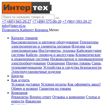
+7 (495) 943-29-27
+7 (496) 575-00-20
+7 (901) 593-29-27
info@inter-el.ru
Позвонить
Кабинет
Корзина
Меню
Каталог товаров
Высоковольтное и щитовое оборудование
Генераторы
электроэнергии и элементы питания
Изделия для
электромонтажа
Инструменты, техника
Кабеленесущие
системы
Кабели, провода и аксессуары
Климатические
и инженерные системы
Низковольтное и промышленное
электрооборудование
Освещение
Прочие товары
Связь,
телекоммуникации
Устройства и средства безопасности
Электроустановочные изделия
Бренды
Как купить
Условия доставки
Условия оплаты
Как оформить заказ?
Обмен и возврат
Гарантия на товары
Компания
Реквизиты
Вопрос-ответ
Отзывы о компании
Статьи и
новости
Вакансии