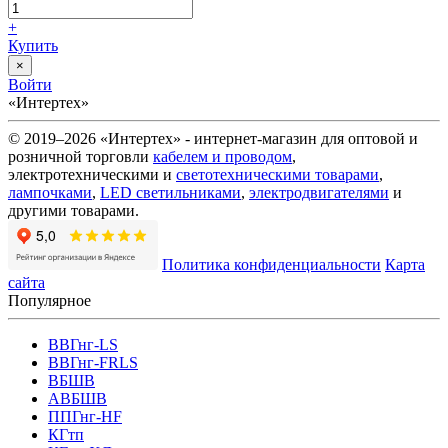
+
Купить
×
Войти
«Интертех»
© 2019–2026 «Интертех» - интернет-магазин для оптовой и
розничной торговли
кабелем и проводом
,
электротехническими и
светотехническими товарами
,
лампочками
,
LED светильниками
,
электродвигателями
и
другими товарами.
Политика конфиденциальности
Карта
сайта
Популярное
ВВГнг-LS
ВВГнг-FRLS
ВБШВ
АВБШВ
ППГнг-HF
КГтп