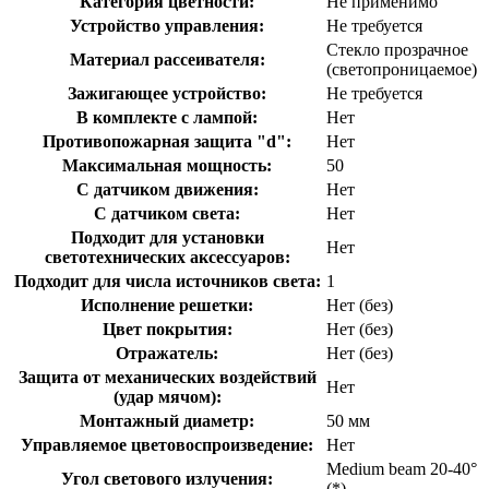
Категория цветности:
Не применимо
Устройство управления:
Не требуется
Стекло прозрачное
Материал рассеивателя:
(светопроницаемое)
Зажигающее устройство:
Не требуется
В комплекте с лампой:
Нет
Противопожарная защита "d":
Нет
Максимальная мощность:
50
С датчиком движения:
Нет
С датчиком света:
Нет
Подходит для установки
Нет
светотехнических аксессуаров:
Подходит для числа источников света:
1
Исполнение решетки:
Нет (без)
Цвет покрытия:
Нет (без)
Отражатель:
Нет (без)
Защита от механических воздействий
Нет
(удар мячом):
Монтажный диаметр:
50 мм
Управляемое цветовоспроизведение:
Нет
Medium beam 20-40°
Угол светового излучения:
(*)