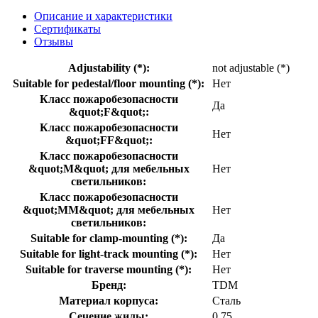
Описание и характеристики
Сертификаты
Отзывы
Adjustability (*):
not adjustable (*)
Suitable for pedestal/floor mounting (*):
Нет
Класс пожаробезопасности
Да
&quot;F&quot;:
Класс пожаробезопасности
Нет
&quot;FF&quot;:
Класс пожаробезопасности
&quot;М&quot; для мебельных
Нет
светильников:
Класс пожаробезопасности
&quot;ММ&quot; для мебельных
Нет
светильников:
Suitable for clamp-mounting (*):
Да
Suitable for light-track mounting (*):
Нет
Suitable for traverse mounting (*):
Нет
Бренд:
TDM
Материал корпуса:
Сталь
Сечение жилы:
0,75