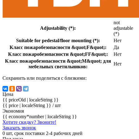
not
Adjustability (*):
adjustable
(*)
Suitable for pedestal/floor mounting (*):
Нет
Класс пожаробезопасности &quot;F&quot;:
Да
Класс пожаробезопасности &quot;FF&quot;:
Нет
Класс пожаробезопасности &quot;М&quot; для
Нет
мебельных светильников:
Сохранить или поделиться с близкими:
Цена
{{ priceOld | localeString }}
{{ price | localeString }}
/ шт
Экономия
{{ economy*number | localeString }}
Хотите скидку? Звоните!
Заказать звонок
0 шт, срок поставки 2-4 рабочих дней
Под заказ