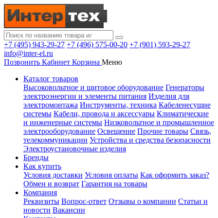
+7 (495) 943-29-27
+7 (496) 575-00-20
+7 (901) 593-29-27
info@inter-el.ru
Позвонить
Кабинет
Корзина
Меню
Каталог товаров
Высоковольтное и щитовое оборудование
Генераторы
электроэнергии и элементы питания
Изделия для
электромонтажа
Инструменты, техника
Кабеленесущие
системы
Кабели, провода и аксессуары
Климатические
и инженерные системы
Низковольтное и промышленное
электрооборудование
Освещение
Прочие товары
Связь,
телекоммуникации
Устройства и средства безопасности
Электроустановочные изделия
Бренды
Как купить
Условия доставки
Условия оплаты
Как оформить заказ?
Обмен и возврат
Гарантия на товары
Компания
Реквизиты
Вопрос-ответ
Отзывы о компании
Статьи и
новости
Вакансии