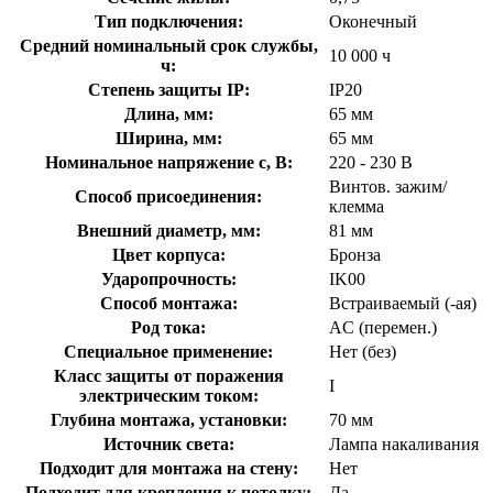
Тип подключения:
Оконечный
Средний номинальный срок службы,
10 000 ч
ч:
Степень защиты IP:
IP20
Длина, мм:
65 мм
Ширина, мм:
65 мм
Номинальное напряжение с, В:
220 - 230 В
Винтов. зажим/
Способ присоединения:
клемма
Внешний диаметр, мм:
81 мм
Цвет корпуса:
Бронза
Ударопрочность:
IK00
Способ монтажа:
Встраиваемый (-ая)
Род тока:
AC (перемен.)
Специальное применение:
Нет (без)
Класс защиты от поражения
I
электрическим током:
Глубина монтажа, установки:
70 мм
Источник света:
Лампа накаливания
Подходит для монтажа на стену:
Нет
Подходит для крепления к потолку:
Да