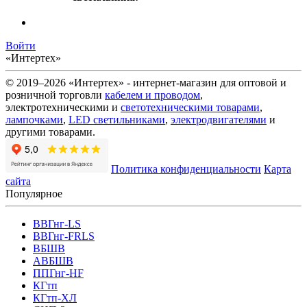
Войти
«Интертех»
© 2019–2026 «Интертех» - интернет-магазин для оптовой и
розничной торговли
кабелем и проводом
,
электротехническими и
светотехническими товарами
,
лампочками
,
LED светильниками
,
электродвигателями
и
другими товарами.
Политика конфиденциальности
Карта
сайта
Популярное
ВВГнг-LS
ВВГнг-FRLS
ВБШВ
АВБШВ
ППГнг-HF
КГтп
КГтп-ХЛ