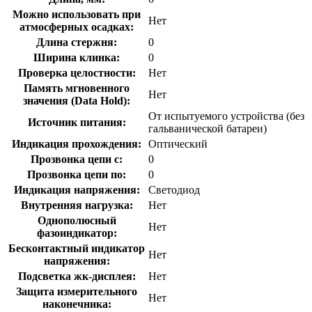
Можно использовать при
Нет
атмосферных осадках:
Длина стержня:
0
Ширина клинка:
0
Проверка целостности:
Нет
Память мгновенного
Нет
значения (Data Hold):
От испытуемого устройства (без
Источник питания:
гальванической батареи)
Индикация прохождения:
Оптический
Прозвонка цепи с:
0
Прозвонка цепи по:
0
Индикация напряжения:
Светодиод
Внутренняя нагрузка:
Нет
Однополюсный
Нет
фазоиндикатор:
Бесконтактный индикатор
Нет
напряжения:
Подсветка жк-дисплея:
Нет
Защита измерительного
Нет
наконечника: