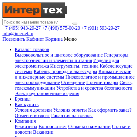
+7 (495) 943-29-27
+7 (496) 575-00-20
+7 (901) 593-29-27
info@inter-el.ru
Позвонить
Кабинет
Корзина
Меню
Каталог товаров
Высоковольтное и щитовое оборудование
Генераторы
электроэнергии и элементы питания
Изделия для
электромонтажа
Инструменты, техника
Кабеленесущие
системы
Кабели, провода и аксессуары
Климатические
и инженерные системы
Низковольтное и промышленное
электрооборудование
Освещение
Прочие товары
Связь,
телекоммуникации
Устройства и средства безопасности
Электроустановочные изделия
Бренды
Как купить
Условия доставки
Условия оплаты
Как оформить заказ?
Обмен и возврат
Гарантия на товары
Компания
Реквизиты
Вопрос-ответ
Отзывы о компании
Статьи и
новости
Вакансии