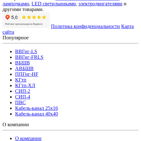
лампочками
,
LED светильниками
,
электродвигателями
и
другими товарами.
Политика конфиденциальности
Карта
сайта
Популярное
ВВГнг-LS
ВВГнг-FRLS
ВБШВ
АВБШВ
ППГнг-HF
КГтп
КГтп-ХЛ
СИП-2
СИП-4
ПВС
Кабель-канал 25х16
Кабель-канал 40х40
О компании
О компании