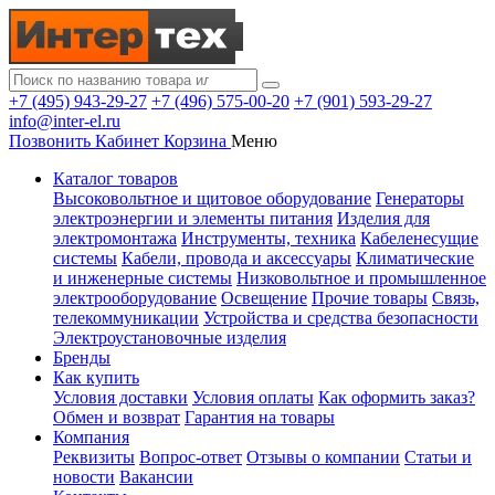
+7 (495) 943-29-27
+7 (496) 575-00-20
+7 (901) 593-29-27
info@inter-el.ru
Позвонить
Кабинет
Корзина
Меню
Каталог товаров
Высоковольтное и щитовое оборудование
Генераторы
электроэнергии и элементы питания
Изделия для
электромонтажа
Инструменты, техника
Кабеленесущие
системы
Кабели, провода и аксессуары
Климатические
и инженерные системы
Низковольтное и промышленное
электрооборудование
Освещение
Прочие товары
Связь,
телекоммуникации
Устройства и средства безопасности
Электроустановочные изделия
Бренды
Как купить
Условия доставки
Условия оплаты
Как оформить заказ?
Обмен и возврат
Гарантия на товары
Компания
Реквизиты
Вопрос-ответ
Отзывы о компании
Статьи и
новости
Вакансии