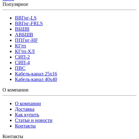
Популярное
ВВГнг-LS
ВВГнг-FRLS
ВБШВ
АВБШВ
ППГнг-HF
КГтп
КГтп-ХЛ
СИП-2
СИП-4
ПВС
Кабель-канал 25х16
Кабель-канал 40х40
О компании
О компании
Доставка
Как купить
Статьи и новости
Контакты
Контакты