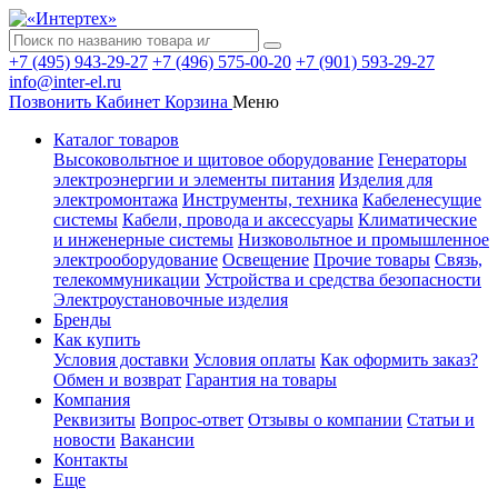
+7 (495) 943-29-27
+7 (496) 575-00-20
+7 (901) 593-29-27
info@inter-el.ru
Позвонить
Кабинет
Корзина
Меню
Каталог товаров
Высоковольтное и щитовое оборудование
Генераторы
электроэнергии и элементы питания
Изделия для
электромонтажа
Инструменты, техника
Кабеленесущие
системы
Кабели, провода и аксессуары
Климатические
и инженерные системы
Низковольтное и промышленное
электрооборудование
Освещение
Прочие товары
Связь,
телекоммуникации
Устройства и средства безопасности
Электроустановочные изделия
Бренды
Как купить
Условия доставки
Условия оплаты
Как оформить заказ?
Обмен и возврат
Гарантия на товары
Компания
Реквизиты
Вопрос-ответ
Отзывы о компании
Статьи и
новости
Вакансии
Контакты
Еще