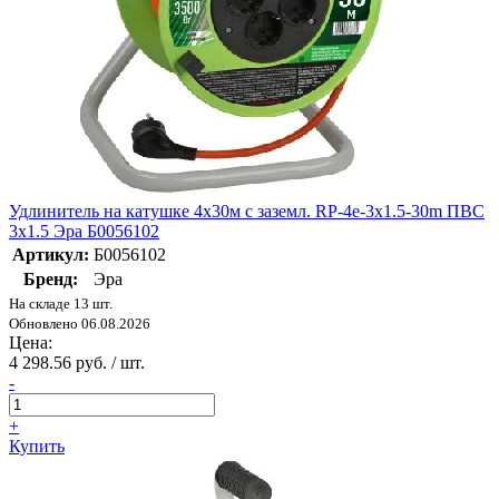
Удлинитель на катушке 4х30м с заземл. RP-4e-3x1.5-30m ПВС
3х1.5 Эра Б0056102
Артикул:
Б0056102
Бренд:
Эра
На складе 13 шт.
Обновлено 06.08.2026
Цена:
4 298.56 руб. / шт.
-
+
Купить