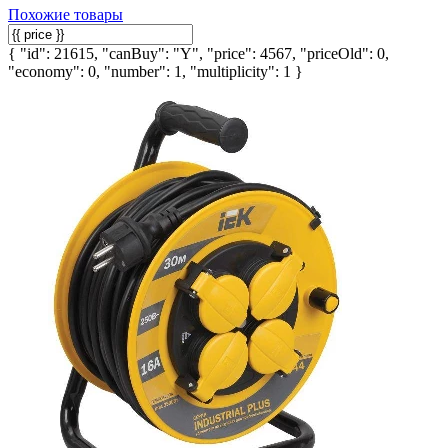
Похожие товары
{ "id": 21615, "canBuy": "Y", "price": 4567, "priceOld": 0,
"economy": 0, "number": 1, "multiplicity": 1 }