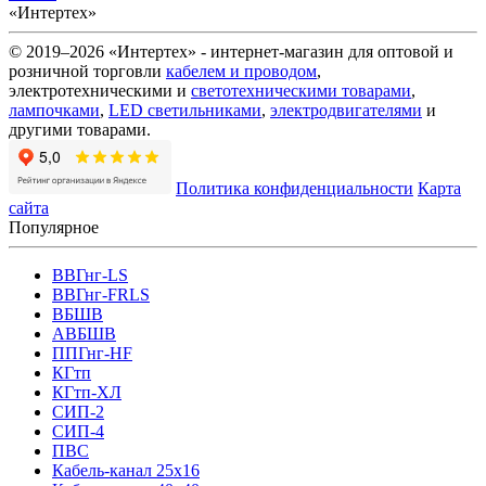
«Интертех»
© 2019–2026 «Интертех» - интернет-магазин для оптовой и
розничной торговли
кабелем и проводом
,
электротехническими и
светотехническими товарами
,
лампочками
,
LED светильниками
,
электродвигателями
и
другими товарами.
Политика конфиденциальности
Карта
сайта
Популярное
ВВГнг-LS
ВВГнг-FRLS
ВБШВ
АВБШВ
ППГнг-HF
КГтп
КГтп-ХЛ
СИП-2
СИП-4
ПВС
Кабель-канал 25х16