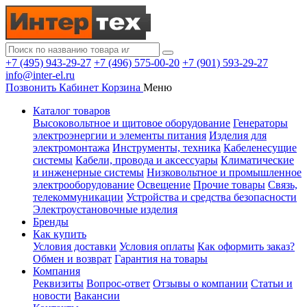
+7 (495) 943-29-27
+7 (496) 575-00-20
+7 (901) 593-29-27
info@inter-el.ru
Позвонить
Кабинет
Корзина
Меню
Каталог товаров
Высоковольтное и щитовое оборудование
Генераторы
электроэнергии и элементы питания
Изделия для
электромонтажа
Инструменты, техника
Кабеленесущие
системы
Кабели, провода и аксессуары
Климатические
и инженерные системы
Низковольтное и промышленное
электрооборудование
Освещение
Прочие товары
Связь,
телекоммуникации
Устройства и средства безопасности
Электроустановочные изделия
Бренды
Как купить
Условия доставки
Условия оплаты
Как оформить заказ?
Обмен и возврат
Гарантия на товары
Компания
Реквизиты
Вопрос-ответ
Отзывы о компании
Статьи и
новости
Вакансии