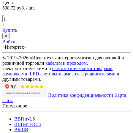
Цена:
538.72 руб. / шт.
-
+
Купить
×
Войти
«Интертех»
© 2019–2026 «Интертех» - интернет-магазин для оптовой и
розничной торговли
кабелем и проводом
,
электротехническими и
светотехническими товарами
,
лампочками
,
LED светильниками
,
электродвигателями
и
другими товарами.
Политика конфиденциальности
Карта
сайта
Популярное
ВВГнг-LS
ВВГнг-FRLS
ВБШВ