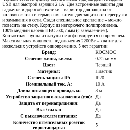
USB для быстрой зарядки 2.1А. Две встроенные защиты для
гаджетов и дорогой техники – варистор для защиты от
«плохого» тока и терморазмыкатель для защиты от перегрузки
и замыкания в сети. Сзади специальное крепление – можно
повесить на стену. Корпус из негорючего полипропилена,
100% медный кабель ПВС 3х0,75мм (с заземлением).
Контактная группа из латуни не деформируется со временем.
Максимальная мощность подключения 2200Вт – хватит для
нескольких устройств одновременно. 5 лет гарантии
Бренд:
КОСМОС
Сечение жилы, кв.мм:
0.75 кв.мм
Цвет:
Черный
Материал:
Пластик
Степень защиты IP:
IP20
Номинальный ток, А:
10 А
Длина питающего провода, м:
3 м
Устройство защитного отключения (узо):
Да
Защита от перенапряжения:
Да
Вкл / выкл:
Да
С выключателем питания:
Да
Количество штепсельных розеток
5
евростандарта: