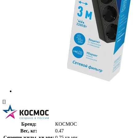
[]
Бренд:
КОСМОС
Вес, кг:
0.47
Сечение жилы, кв.мм:
0.75 кв.мм