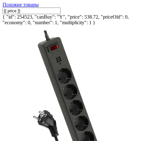
Похожие товары
{ "id": 254523, "canBuy": "Y", "price": 538.72, "priceOld": 0,
"economy": 0, "number": 1, "multiplicity": 1 }