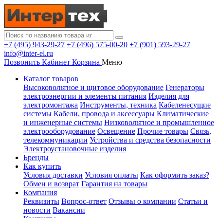
+7 (495) 943-29-27
+7 (496) 575-00-20
+7 (901) 593-29-27
info@inter-el.ru
Позвонить
Кабинет
Корзина
Меню
Каталог товаров
Высоковольтное и щитовое оборудование
Генераторы
электроэнергии и элементы питания
Изделия для
электромонтажа
Инструменты, техника
Кабеленесущие
системы
Кабели, провода и аксессуары
Климатические
и инженерные системы
Низковольтное и промышленное
электрооборудование
Освещение
Прочие товары
Связь,
телекоммуникации
Устройства и средства безопасности
Электроустановочные изделия
Бренды
Как купить
Условия доставки
Условия оплаты
Как оформить заказ?
Обмен и возврат
Гарантия на товары
Компания
Реквизиты
Вопрос-ответ
Отзывы о компании
Статьи и
новости
Вакансии