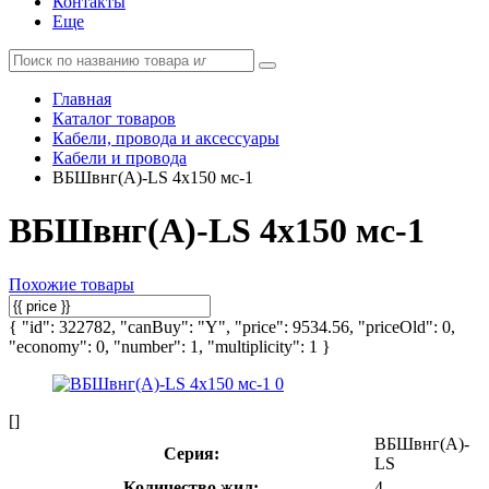
Контакты
Еще
Главная
Каталог товаров
Кабели, провода и аксессуары
Кабели и провода
ВБШвнг(А)-LS 4х150 мс-1
ВБШвнг(А)-LS 4х150 мс-1
Похожие товары
{ "id": 322782, "canBuy": "Y", "price": 9534.56, "priceOld": 0,
"economy": 0, "number": 1, "multiplicity": 1 }
[]
ВБШвнг(А)-
Серия:
LS
Количество жил:
4