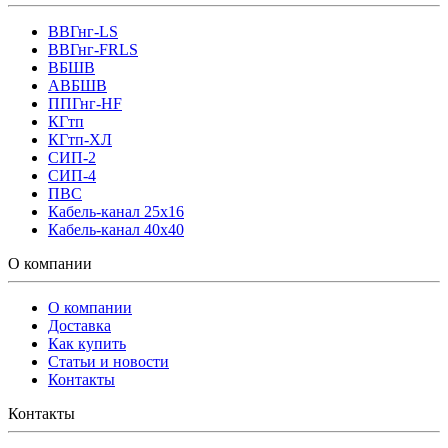
ВВГнг-LS
ВВГнг-FRLS
ВБШВ
АВБШВ
ППГнг-HF
КГтп
КГтп-ХЛ
СИП-2
СИП-4
ПВС
Кабель-канал 25х16
Кабель-канал 40х40
О компании
О компании
Доставка
Как купить
Статьи и новости
Контакты
Контакты