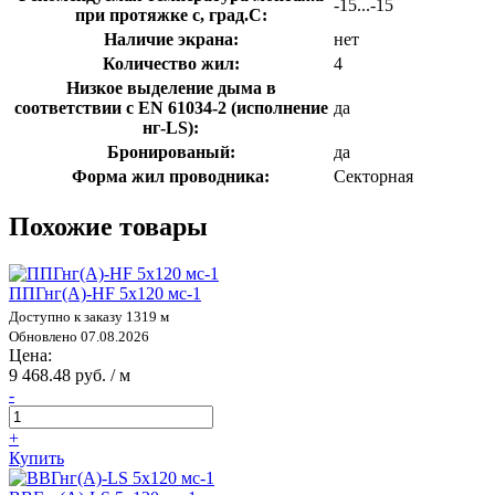
-15...-15
при протяжке с, град.C:
Наличие экрана:
нет
Количество жил:
4
Низкое выделение дыма в
соответствии с EN 61034-2 (исполнение
да
нг-LS):
Бронированый:
да
Форма жил проводника:
Секторная
Похожие товары
ППГнг(А)-HF 5х120 мс-1
Доступно к заказу 1319 м
Обновлено 07.08.2026
Цена:
9 468.48 руб. / м
-
+
Купить