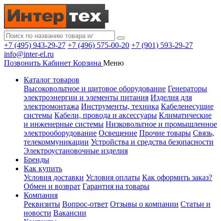
+7 (495) 943-29-27
+7 (496) 575-00-20
+7 (901) 593-29-27
info@inter-el.ru
Позвонить
Кабинет
Корзина
Меню
Каталог товаров
Высоковольтное и щитовое оборудование
Генераторы
электроэнергии и элементы питания
Изделия для
электромонтажа
Инструменты, техника
Кабеленесущие
системы
Кабели, провода и аксессуары
Климатические
и инженерные системы
Низковольтное и промышленное
электрооборудование
Освещение
Прочие товары
Связь,
телекоммуникации
Устройства и средства безопасности
Электроустановочные изделия
Бренды
Как купить
Условия доставки
Условия оплаты
Как оформить заказ?
Обмен и возврат
Гарантия на товары
Компания
Реквизиты
Вопрос-ответ
Отзывы о компании
Статьи и
новости
Вакансии