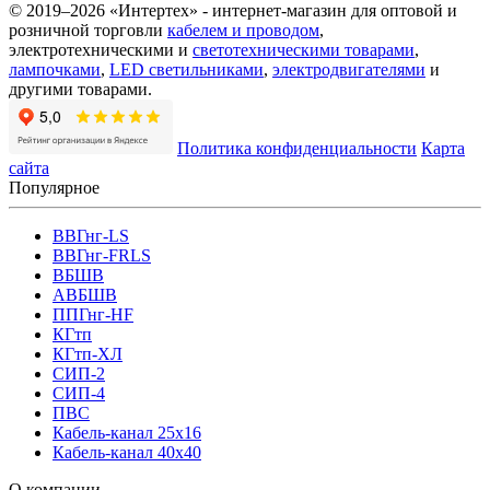
© 2019–2026 «Интертех» - интернет-магазин для оптовой и
розничной торговли
кабелем и проводом
,
электротехническими и
светотехническими товарами
,
лампочками
,
LED светильниками
,
электродвигателями
и
другими товарами.
Политика конфиденциальности
Карта
сайта
Популярное
ВВГнг-LS
ВВГнг-FRLS
ВБШВ
АВБШВ
ППГнг-HF
КГтп
КГтп-ХЛ
СИП-2
СИП-4
ПВС
Кабель-канал 25х16
Кабель-канал 40х40
О компании