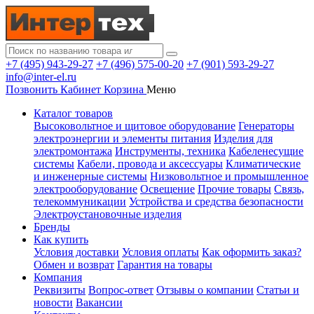
+7 (495) 943-29-27
+7 (496) 575-00-20
+7 (901) 593-29-27
info@inter-el.ru
Позвонить
Кабинет
Корзина
Меню
Каталог товаров
Высоковольтное и щитовое оборудование
Генераторы
электроэнергии и элементы питания
Изделия для
электромонтажа
Инструменты, техника
Кабеленесущие
системы
Кабели, провода и аксессуары
Климатические
и инженерные системы
Низковольтное и промышленное
электрооборудование
Освещение
Прочие товары
Связь,
телекоммуникации
Устройства и средства безопасности
Электроустановочные изделия
Бренды
Как купить
Условия доставки
Условия оплаты
Как оформить заказ?
Обмен и возврат
Гарантия на товары
Компания
Реквизиты
Вопрос-ответ
Отзывы о компании
Статьи и
новости
Вакансии