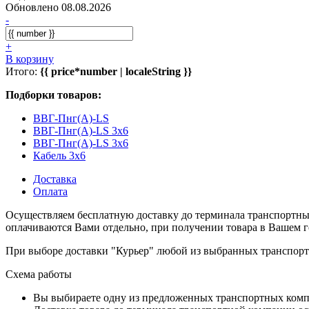
Обновлено 08.08.2026
-
+
В корзину
Итого:
{{ price*number | localeString }}
Подборки товаров:
ВВГ-Пнг(А)-LS
ВВГ-Пнг(А)-LS 3x6
ВВГ-Пнг(А)-LS 3x6
Кабель 3x6
Доставка
Оплата
Осуществляем бесплатную доставку до терминала транспортны
оплачиваются Вами отдельно, при получении товара в Вашем г
При выборе доставки "Курьер" любой из выбранных транспортн
Схема работы
Вы выбираете одну из предложенных транспортных комп