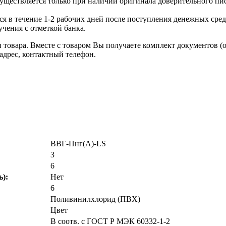
уществляется только при наличии оригинала доверительного пи
я в течение 1-2 рабочих дней после поступления денежных средс
чения с отметкой банка.
товара. Вместе с товаром Вы получаете комплект документов (
адрес, контактный телефон.
ВВГ-Пнг(А)-LS
3
6
ь):
Нет
6
Поливинилхлорид (ПВХ)
Цвет
В соотв. с ГОСТ Р МЭК 60332-1-2