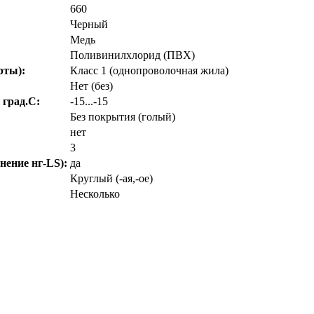
660
Черный
Медь
Поливинилхлорид (ПВХ)
рты):
Класс 1 (однопроволочная жила)
Нет (без)
 град.C:
-15...-15
Без покрытия (голый)
нет
3
нение нг-LS):
да
Круглый (-ая,-ое)
Несколько