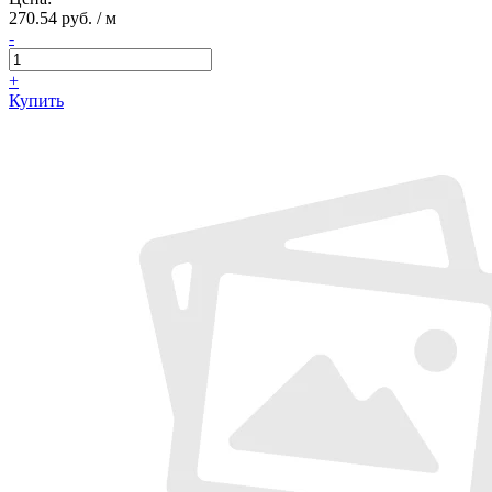
270.54 руб. / м
-
+
Купить