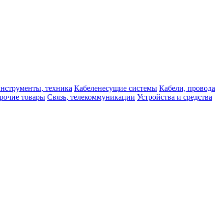
нструменты, техника
Кабеленесущие системы
Кабели, провода
рочие товары
Связь, телекоммуникации
Устройства и средства