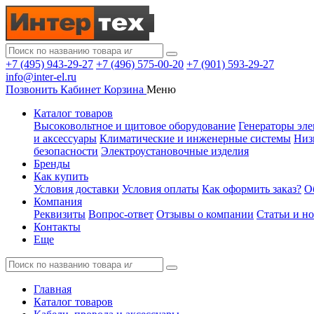
+7 (495) 943-29-27
+7 (496) 575-00-20
+7 (901) 593-29-27
info@inter-el.ru
Позвонить
Кабинет
Корзина
Меню
Каталог товаров
Высоковольтное и щитовое оборудование
Генераторы эле
и аксессуары
Климатические и инженерные системы
Низ
безопасности
Электроустановочные изделия
Бренды
Как купить
Условия доставки
Условия оплаты
Как оформить заказ?
О
Компания
Реквизиты
Вопрос-ответ
Отзывы о компании
Статьи и н
Контакты
Еще
Главная
Каталог товаров