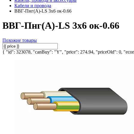
Кабели, провода и аксессуары
Кабели и провода
ВВГ-Пнг(А)-LS 3х6 ок-0.66
ВВГ-Пнг(А)-LS 3х6 ок-0.66
Похожие товары
{ "id": 323078, "canBuy": "Y", "price": 274.94, "priceOld": 0, "econ