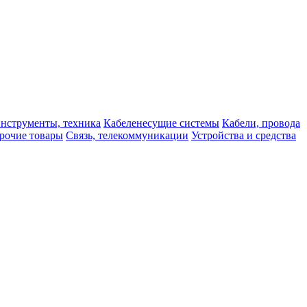
нструменты, техника
Кабеленесущие системы
Кабели, провода
рочие товары
Связь, телекоммуникации
Устройства и средства