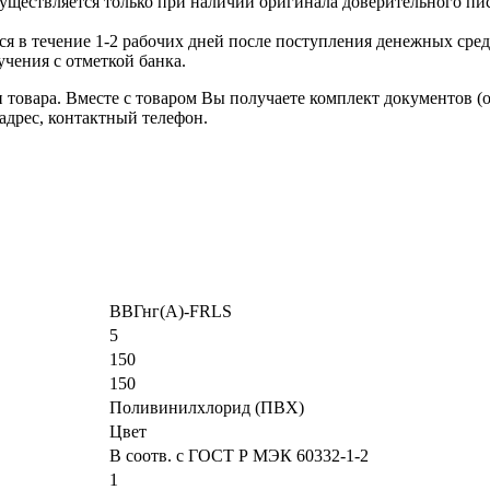
уществляется только при наличии оригинала доверительного пи
я в течение 1-2 рабочих дней после поступления денежных средс
чения с отметкой банка.
товара. Вместе с товаром Вы получаете комплект документов (
адрес, контактный телефон.
ВВГнг(А)-FRLS
5
150
150
Поливинилхлорид (ПВХ)
Цвет
В соотв. с ГОСТ Р МЭК 60332-1-2
1