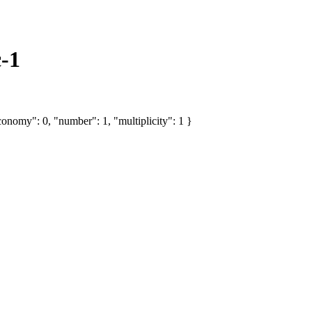
-1
onomy": 0, "number": 1, "multiplicity": 1 }