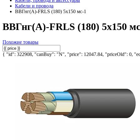
Кабели, провода и аксессуары
Кабели и провода
ВВГнг(А)-FRLS (180) 5х150 мс-1
ВВГнг(А)-FRLS (180) 5х150 мс
Похожие товары
{ "id": 322908, "canBuy": "N", "price": 12047.84, "priceOld": 0, "ec