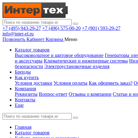
+7 (495) 943-29-27
+7 (496) 575-00-20
+7 (901) 593-29-27
info@inter-el.ru
Позвонить
Кабинет
Корзина
Меню
Каталог товаров
Высоковольтное и щитовое оборудование
Генераторы эле
и аксессуары
Климатические и инженерные системы
Низ
безопасности
Электроустановочные изделия
Бренды
Как купить
Условия доставки
Условия оплаты
Как оформить заказ?
О
Компания
Реквизиты
Вопрос-ответ
Отзывы о компании
Статьи и н
Контакты
Еще
Главная
Каталог товаров