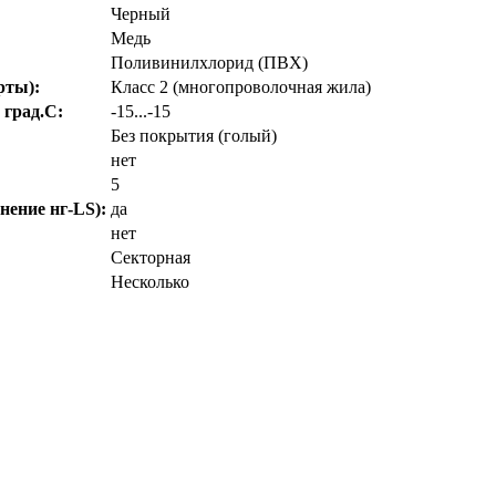
Черный
Медь
Поливинилхлорид (ПВХ)
рты):
Класс 2 (многопроволочная жила)
 град.C:
-15...-15
Без покрытия (голый)
нет
5
нение нг-LS):
да
нет
Секторная
Несколько