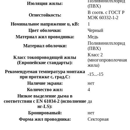
Поливинилхлорид
Изоляция жилы:
(ПВХ)
В соотв. с ГОСТ Р
Огнестойкость:
МЭК 60332-1-2
Номинальное напряжение u, кВ:
1
Цвет оболочки:
Черный
Материал жил проводника:
Медь
Поливинилхлорид
Материал оболочки:
(ПВХ)
Класс 2
Класс токопроводящей жилы
(многопроволочная
(Европейские стандарты):
жила)
Рекомендуемая температура монтажа
-15...-15
при протяжке с, град.C:
Наличие экрана:
нет
Количество жил:
4
Низкое выделение дыма в
соответствии с EN 61034-2 (исполнение
да
нг-LS):
Бронированый:
нет
Форма жил проводника:
Секторная