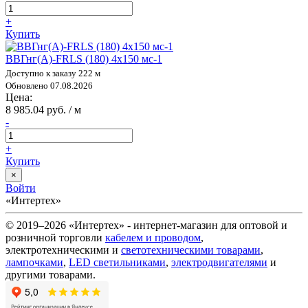
+
Купить
ВВГнг(А)-FRLS (180) 4х150 мс-1
Доступно к заказу 222 м
Обновлено 07.08.2026
Цена:
8 985.04 руб. / м
-
+
Купить
×
Войти
«Интертех»
© 2019–2026 «Интертех» - интернет-магазин для оптовой и
розничной торговли
кабелем и проводом
,
электротехническими и
светотехническими товарами
,
лампочками
,
LED светильниками
,
электродвигателями
и
другими товарами.