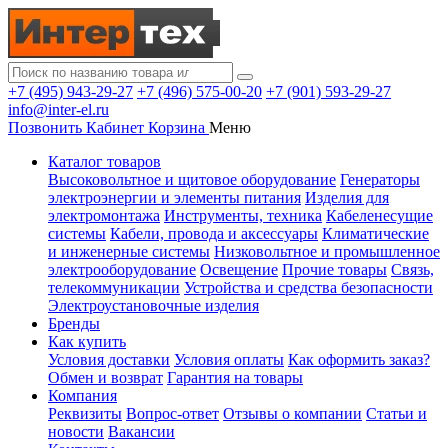
+7 (495) 943-29-27
+7 (496) 575-00-20
+7 (901) 593-29-27
info@inter-el.ru
Позвонить
Кабинет
Корзина
Меню
Каталог товаров
Высоковольтное и щитовое оборудование
Генераторы
электроэнергии и элементы питания
Изделия для
электромонтажа
Инструменты, техника
Кабеленесущие
системы
Кабели, провода и аксессуары
Климатические
и инженерные системы
Низковольтное и промышленное
электрооборудование
Освещение
Прочие товары
Связь,
телекоммуникации
Устройства и средства безопасности
Электроустановочные изделия
Бренды
Как купить
Условия доставки
Условия оплаты
Как оформить заказ?
Обмен и возврат
Гарантия на товары
Компания
Реквизиты
Вопрос-ответ
Отзывы о компании
Статьи и
новости
Вакансии