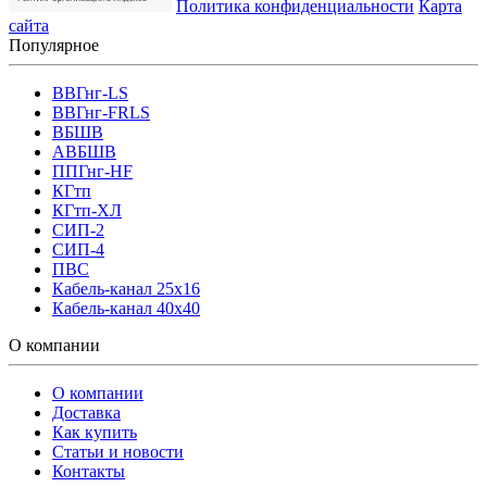
Политика конфиденциальности
Карта
сайта
Популярное
ВВГнг-LS
ВВГнг-FRLS
ВБШВ
АВБШВ
ППГнг-HF
КГтп
КГтп-ХЛ
СИП-2
СИП-4
ПВС
Кабель-канал 25х16
Кабель-канал 40х40
О компании
О компании
Доставка
Как купить
Статьи и новости
Контакты