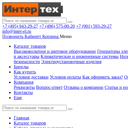
+7 (495) 943-29-27
+7 (496) 575-00-20
+7 (901) 593-29-27
info@inter-el.ru
Позвонить
Кабинет
Корзина
Меню
Каталог товаров
Высоковольтное и щитовое оборудование
Генераторы эле
и аксессуары
Климатические и инженерные системы
Низ
безопасности
Электроустановочные изделия
Бренды
Как купить
Условия доставки
Условия оплаты
Как оформить заказ?
О
Компания
Реквизиты
Вопрос-ответ
Отзывы о компании
Статьи и н
Контакты
Еще
Главная
Каталог товаров