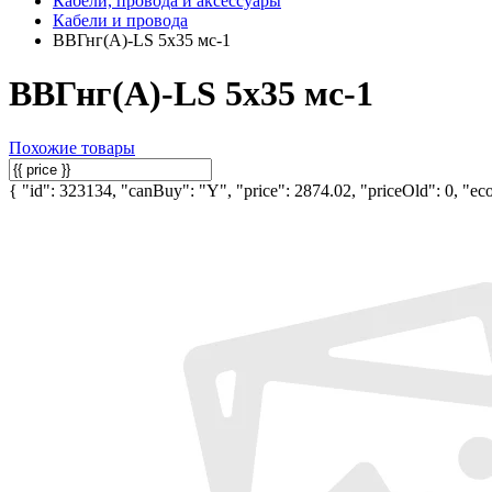
Кабели, провода и аксессуары
Кабели и провода
ВВГнг(А)-LS 5х35 мс-1
ВВГнг(А)-LS 5х35 мс-1
Похожие товары
{ "id": 323134, "canBuy": "Y", "price": 2874.02, "priceOld": 0, "eco