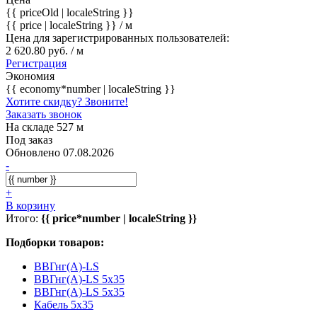
{{ priceOld | localeString }}
{{ price | localeString }}
/ м
Цена для зарегистрированных пользователей:
2 620.80 руб. / м
Регистрация
Экономия
{{ economy*number | localeString }}
Хотите скидку? Звоните!
Заказать звонок
На складе 527 м
Под заказ
Обновлено 07.08.2026
-
+
В корзину
Итого:
{{ price*number | localeString }}
Подборки товаров:
ВВГнг(А)-LS
ВВГнг(А)-LS 5x35
ВВГнг(А)-LS 5x35
Кабель 5x35