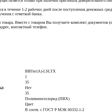
уществляется только при наличии оригинала доверительного пи
я в течение 1-2 рабочих дней после поступления денежных средс
чения с отметкой банка.
товара. Вместе с товаром Вы получаете комплект документов (
адрес, контактный телефон.
ВВГнг(А)-LSLTX
1
35
ь):
Нет
35
Поливинилхлорид (ПВХ)
Цвет
В соотв. с ГОСТ Р МЭК 60332-1-2