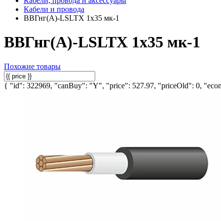
Кабели, провода и аксессуары
Кабели и провода
ВВГнг(А)-LSLTX 1х35 мк-1
ВВГнг(А)-LSLTX 1х35 мк-1
Похожие товары
{ "id": 322969, "canBuy": "Y", "price": 527.97, "priceOld": 0, "econ