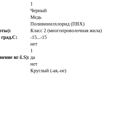
1
Черный
Медь
Поливинилхлорид (ПВХ)
рты):
Класс 2 (многопроволочная жила)
 град.C:
-15...-15
нет
1
нение нг-LS):
да
нет
Круглый (-ая,-ое)