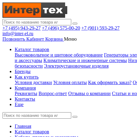
+7 (495) 943-29-27
+7 (496) 575-00-20
+7 (901) 593-29-27
info@inter-el.ru
Позвонить
Кабинет
Корзина
Меню
Каталог товаров
Высоковольтное и щитовое оборудование
Генераторы эле
и аксессуары
Климатические и инженерные системы
Низ
безопасности
Электроустановочные изделия
Бренды
Как купить
Условия доставки
Условия оплаты
Как оформить заказ?
О
Компания
Реквизиты
Вопрос-ответ
Отзывы о компании
Статьи и н
Контакты
Еще
Главная
Каталог товаров