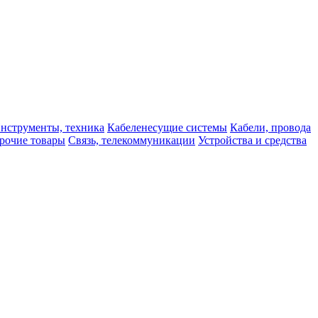
нструменты, техника
Кабеленесущие системы
Кабели, провода
рочие товары
Связь, телекоммуникации
Устройства и средства