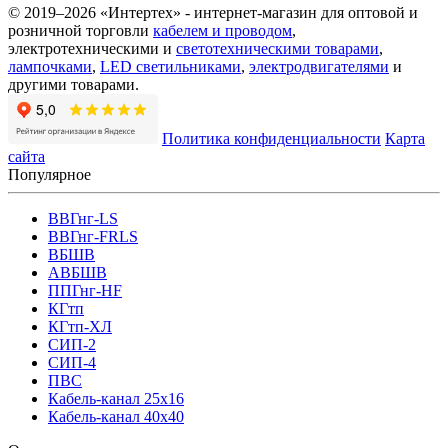
© 2019–2026 «Интертех» - интернет-магазин для оптовой и
розничной торговли
кабелем и проводом
,
электротехническими и
светотехническими товарами
,
лампочками
,
LED светильниками
,
электродвигателями
и
другими товарами.
Политика конфиденциальности
Карта
сайта
Популярное
ВВГнг-LS
ВВГнг-FRLS
ВБШВ
АВБШВ
ППГнг-HF
КГтп
КГтп-ХЛ
СИП-2
СИП-4
ПВС
Кабель-канал 25х16
Кабель-канал 40х40