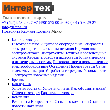
+7 (495) 943-29-27
+7 (496) 575-00-20
+7 (901) 593-29-27
info@inter-el.ru
Позвонить
Кабинет
Корзина
Меню
Каталог товаров
Высоковольтное и щитовое оборудование
Генераторы
электроэнергии и элементы питания
Изделия для
электромонтажа
Инструменты, техника
Кабеленесущие
системы
Кабели, провода и аксессуары
Климатические
и инженерные системы
Низковольтное и промышленное
электрооборудование
Освещение
Прочие товары
Связь,
телекоммуникации
Устройства и средства безопасности
Электроустановочные изделия
Бренды
Как купить
Условия доставки
Условия оплаты
Как оформить заказ?
Обмен и возврат
Гарантия на товары
Компания
Реквизиты
Вопрос-ответ
Отзывы о компании
Статьи и
новости
Вакансии