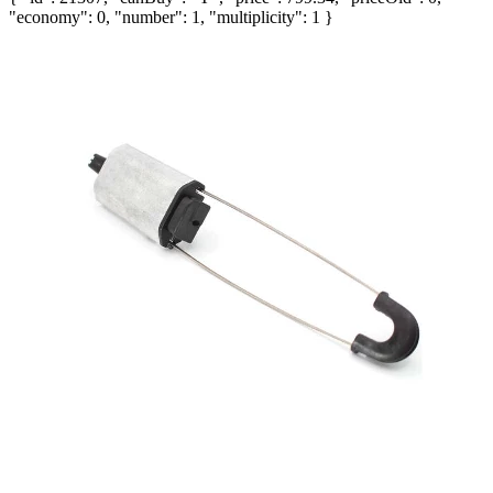
"economy": 0, "number": 1, "multiplicity": 1 }