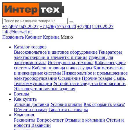
+7 (495) 943-29-27
+7 (496) 575-00-20
+7 (901) 593-29-27
info@inter-el.ru
Позвонить
Кабинет
Корзина
Меню
Каталог товаров
Высоковольтное и щитовое оборудование
Генераторы
электроэнергии и элементы питания
Изделия для
электромонтажа
Инструменты, техника
Кабеленесущие
системы
Кабели, провода и аксессуары
Климатические
и инженерные системы
Низковольтное и промышленное
электрооборудование
Освещение
Прочие товары
Связь,
телекоммуникации
Устройства и средства безопасности
Электроустановочные изделия
Бренды
Как купить
Условия доставки
Условия оплаты
Как оформить заказ?
Обмен и возврат
Гарантия на товары
Компания
Реквизиты
Вопрос-ответ
Отзывы о компании
Статьи и
новости
Вакансии