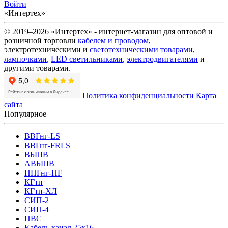
Войти
«Интертех»
© 2019–2026 «Интертех» - интернет-магазин для оптовой и
розничной торговли
кабелем и проводом
,
электротехническими и
светотехническими товарами
,
лампочками
,
LED светильниками
,
электродвигателями
и
другими товарами.
Политика конфиденциальности
Карта
сайта
Популярное
ВВГнг-LS
ВВГнг-FRLS
ВБШВ
АВБШВ
ППГнг-HF
КГтп
КГтп-ХЛ
СИП-2
СИП-4
ПВС
Кабель-канал 25х16