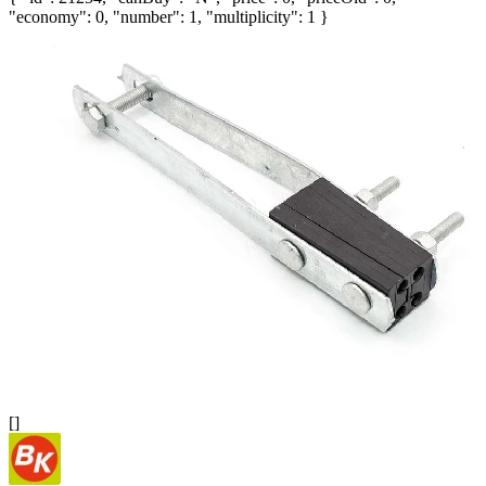
"economy": 0, "number": 1, "multiplicity": 1 }
[]