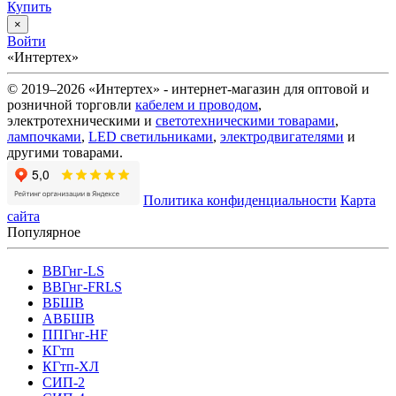
Купить
×
Войти
«Интертех»
© 2019–2026 «Интертех» - интернет-магазин для оптовой и
розничной торговли
кабелем и проводом
,
электротехническими и
светотехническими товарами
,
лампочками
,
LED светильниками
,
электродвигателями
и
другими товарами.
Политика конфиденциальности
Карта
сайта
Популярное
ВВГнг-LS
ВВГнг-FRLS
ВБШВ
АВБШВ
ППГнг-HF
КГтп
КГтп-ХЛ
СИП-2