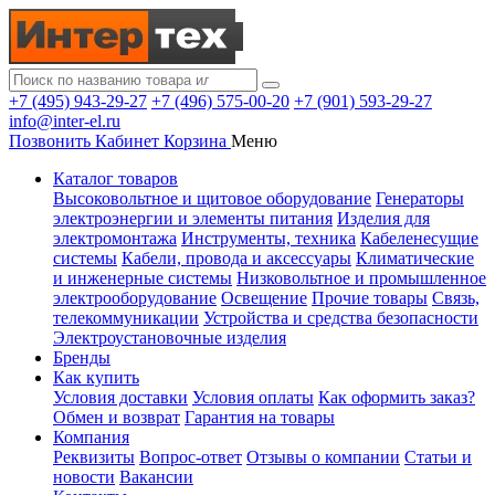
+7 (495) 943-29-27
+7 (496) 575-00-20
+7 (901) 593-29-27
info@inter-el.ru
Позвонить
Кабинет
Корзина
Меню
Каталог товаров
Высоковольтное и щитовое оборудование
Генераторы
электроэнергии и элементы питания
Изделия для
электромонтажа
Инструменты, техника
Кабеленесущие
системы
Кабели, провода и аксессуары
Климатические
и инженерные системы
Низковольтное и промышленное
электрооборудование
Освещение
Прочие товары
Связь,
телекоммуникации
Устройства и средства безопасности
Электроустановочные изделия
Бренды
Как купить
Условия доставки
Условия оплаты
Как оформить заказ?
Обмен и возврат
Гарантия на товары
Компания
Реквизиты
Вопрос-ответ
Отзывы о компании
Статьи и
новости
Вакансии