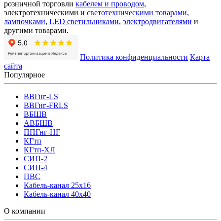
розничной торговли
кабелем и проводом
,
электротехническими и
светотехническими товарами
,
лампочками
,
LED светильниками
,
электродвигателями
и
другими товарами.
Политика конфиденциальности
Карта
сайта
Популярное
ВВГнг-LS
ВВГнг-FRLS
ВБШВ
АВБШВ
ППГнг-HF
КГтп
КГтп-ХЛ
СИП-2
СИП-4
ПВС
Кабель-канал 25х16
Кабель-канал 40х40
О компании