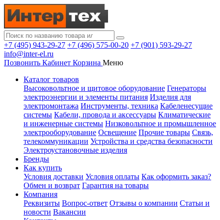
+7 (495) 943-29-27
+7 (496) 575-00-20
+7 (901) 593-29-27
info@inter-el.ru
Позвонить
Кабинет
Корзина
Меню
Каталог товаров
Высоковольтное и щитовое оборудование
Генераторы
электроэнергии и элементы питания
Изделия для
электромонтажа
Инструменты, техника
Кабеленесущие
системы
Кабели, провода и аксессуары
Климатические
и инженерные системы
Низковольтное и промышленное
электрооборудование
Освещение
Прочие товары
Связь,
телекоммуникации
Устройства и средства безопасности
Электроустановочные изделия
Бренды
Как купить
Условия доставки
Условия оплаты
Как оформить заказ?
Обмен и возврат
Гарантия на товары
Компания
Реквизиты
Вопрос-ответ
Отзывы о компании
Статьи и
новости
Вакансии