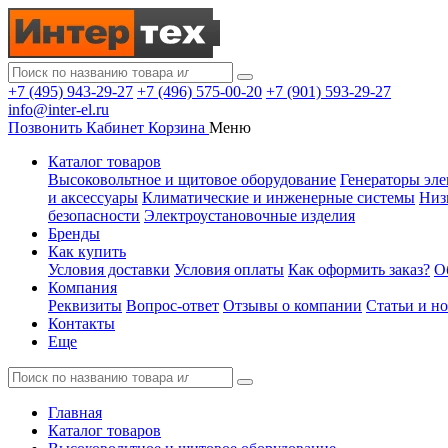
+7 (495) 943-29-27
+7 (496) 575-00-20
+7 (901) 593-29-27
info@inter-el.ru
Позвонить
Кабинет
Корзина
Меню
Каталог товаров
Высоковольтное и щитовое оборудование
Генераторы эле
и аксессуары
Климатические и инженерные системы
Низ
безопасности
Электроустановочные изделия
Бренды
Как купить
Условия доставки
Условия оплаты
Как оформить заказ?
О
Компания
Реквизиты
Вопрос-ответ
Отзывы о компании
Статьи и н
Контакты
Еще
Главная
Каталог товаров