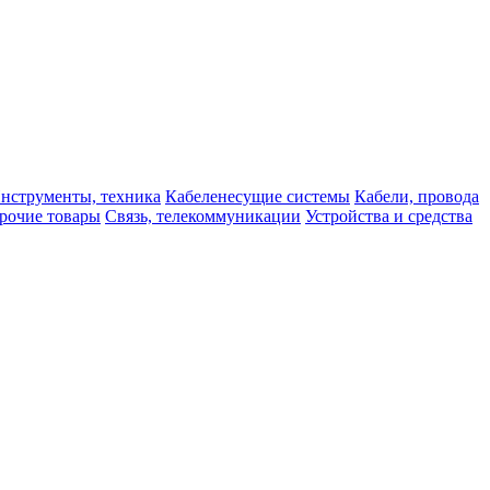
нструменты, техника
Кабеленесущие системы
Кабели, провода
рочие товары
Связь, телекоммуникации
Устройства и средства