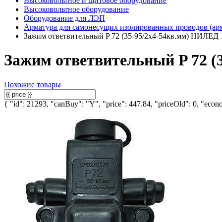
Высоковольтное и щитовое оборудование
Высоковольтное оборудование
Оборудование для ЛЭП
Арматура для самонесущих изолированных проводов (ар
Зажим ответвительный P 72 (35-95/2х4-54кв.мм) НИЛЕД 
Зажим ответвительный P 72 (
Похожие товары
{ "id": 21293, "canBuy": "Y", "price": 447.84, "priceOld": 0, "econo