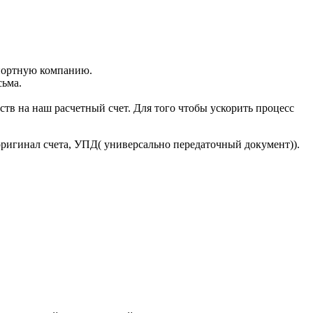
портную компанию.
сьма.
тв на наш расчетный счет. Для того чтобы ускорить процесс
оригинал счета, УПД( универсально передаточный документ)).