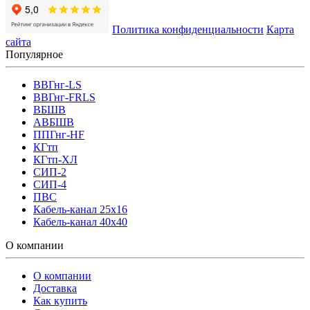
Политика конфиденциальности
Карта
сайта
Популярное
ВВГнг-LS
ВВГнг-FRLS
ВБШВ
АВБШВ
ППГнг-HF
КГтп
КГтп-ХЛ
СИП-2
СИП-4
ПВС
Кабель-канал 25х16
Кабель-канал 40х40
О компании
О компании
Доставка
Как купить