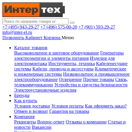
+7 (495) 943-29-27
+7 (496) 575-00-20
+7 (901) 593-29-27
info@inter-el.ru
Позвонить
Кабинет
Корзина
Меню
Каталог товаров
Высоковольтное и щитовое оборудование
Генераторы
электроэнергии и элементы питания
Изделия для
электромонтажа
Инструменты, техника
Кабеленесущие
системы
Кабели, провода и аксессуары
Климатические
и инженерные системы
Низковольтное и промышленное
электрооборудование
Освещение
Прочие товары
Связь,
телекоммуникации
Устройства и средства безопасности
Электроустановочные изделия
Бренды
Как купить
Условия доставки
Условия оплаты
Как оформить заказ?
Обмен и возврат
Гарантия на товары
Компания
Реквизиты
Вопрос-ответ
Отзывы о компании
Статьи и
новости
Вакансии