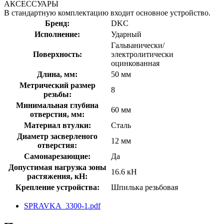
АКСЕССУАРЫ
В стандартную комплектацию входит основное устройство.
Бренд:
DKC
Исполнение:
Ударный
Гальванически/
Поверхность:
электролитически
оцинкованная
Длина, мм:
50 мм
Метрический размер
8
резьбы:
Минимальная глубина
60 мм
отверстия, мм:
Материал втулки:
Сталь
Диаметр засверленого
12 мм
отверстия:
Самонарезающие:
Да
Допустимая нагрузка зоны
16.6 кН
растяжения, кН:
Крепление устройства:
Шпилька резьбовая
SPRAVKA_3300-1.pdf