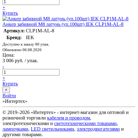
+
Купить
Анкер забивной М8 латунь (уп.100шт) IEK CLP1M-AL-8
Артикул:
CLP1M-AL-8
Бренд:
IEK
Доступно к заказу 90 упак.
Обновлено 06.08.2026
Цена:
3 006 руб. / упак.
-
+
Купить
×
Войти
«Интертех»
© 2019–2026 «Интертех» - интернет-магазин для оптовой и
розничной торговли
кабелем и проводом
,
электротехническими и
светотехническими товарами
,
лампочками
,
LED светильниками
,
электродвигателями
и
другими товарами.