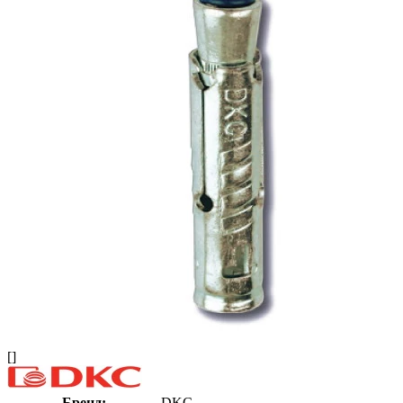
[]
Бренд:
DKC