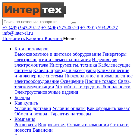
+7 (495) 943-29-27
+7 (496) 575-00-20
+7 (901) 593-29-27
info@inter-el.ru
Позвонить
Кабинет
Корзина
Меню
Каталог товаров
Высоковольтное и щитовое оборудование
Генераторы
электроэнергии и элементы питания
Изделия для
электромонтажа
Инструменты, техника
Кабеленесущие
системы
Кабели, провода и аксессуары
Климатические
и инженерные системы
Низковольтное и промышленное
электрооборудование
Освещение
Прочие товары
Связь,
телекоммуникации
Устройства и средства безопасности
Электроустановочные изделия
Бренды
Как купить
Условия доставки
Условия оплаты
Как оформить заказ?
Обмен и возврат
Гарантия на товары
Компания
Реквизиты
Вопрос-ответ
Отзывы о компании
Статьи и
новости
Вакансии