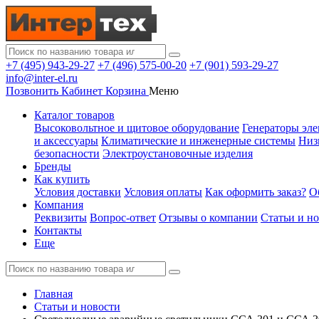
+7 (495) 943-29-27
+7 (496) 575-00-20
+7 (901) 593-29-27
info@inter-el.ru
Позвонить
Кабинет
Корзина
Меню
Каталог товаров
Высоковольтное и щитовое оборудование
Генераторы эле
и аксессуары
Климатические и инженерные системы
Низ
безопасности
Электроустановочные изделия
Бренды
Как купить
Условия доставки
Условия оплаты
Как оформить заказ?
О
Компания
Реквизиты
Вопрос-ответ
Отзывы о компании
Статьи и н
Контакты
Еще
Главная
Статьи и новости