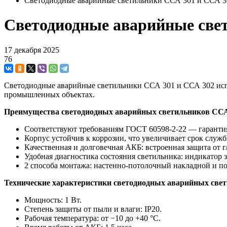
Светодиодные аварийные светильники ССА 301 и ССА 3
Светодиодные аварийные све
17 декабря 2025
76
Светодиодные аварийные светильники ССА 301 и ССА 302 испо
промышленных объектах.
Преимущества светодиодных аварийных светильников ССА
Соответствуют требованиям ГОСТ 60598-2-22 — гарантия
Корпус устойчив к коррозии, что увеличивает срок служ
Качественная и долговечная АКБ: встроенная защита от гл
Удобная диагностика состояния светильника: индикатор 
2 способа монтажа: настенно-потолочный накладной и п
Технические характеристики светодиодных аварийных све
Мощность: 1 Вт.
Степень защиты от пыли и влаги: IP20.
Рабочая температура: от −10 до +40 °С.