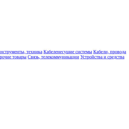
нструменты, техника
Кабеленесущие системы
Кабели, провода
рочие товары
Связь, телекоммуникации
Устройства и средства