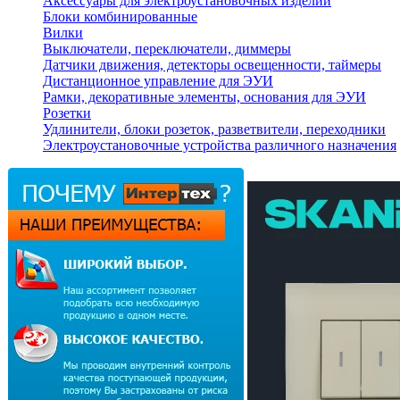
Аксессуары для электроустановочных изделий
Блоки комбинированные
Вилки
Выключатели, переключатели, диммеры
Датчики движения, детекторы освещенности, таймеры
Дистанционное управление для ЭУИ
Рамки, декоративные элементы, основания для ЭУИ
Розетки
Удлинители, блоки розеток, разветвители, переходники
Электроустановочные устройства различного назначения