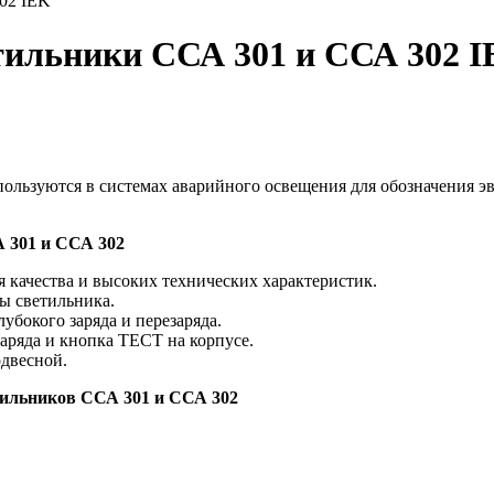
02 IEK
тильники ССА 301 и ССА 302 
льзуются в системах аварийного освещения для обозначения эв
 301 и ССА 302
 качества и высоких технических характеристик.
бы светильника.
убокого заряда и перезаряда.
заряда и кнопка ТЕСТ на корпусе.
одвесной.
тильников ССА 301 и ССА 302