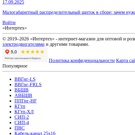
17.09.2025
Малогабаритный распределительный щиток в сборе: зачем нуже
Войти
«Интертех»
© 2019–2026 «Интертех» - интернет-магазин для оптовой и ро
электродвигателями
и другими товарами.
Политика конфиденциальности
Карта са
Популярное
ВВГнг-LS
ВВГнг-FRLS
ВБШВ
АВБШВ
ППГнг-HF
КГтп
КГтп-ХЛ
СИП-2
СИП-4
ПВС
Кабель-канал 25х16