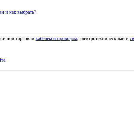
н и как выбрать?
зничной торговли
кабелем и проводом
, электротехническими и
с
йта