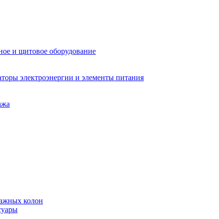
ное и щитовое оборудование
аторы электроэнергии и элементы питания
ажа
тажных колон
суары