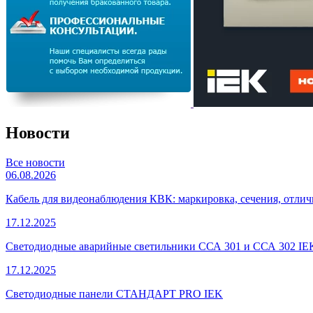
Новости
Все новости
06.08.2026
Кабель для видеонаблюдения КВК: маркировка, сечения, отли
17.12.2025
Светодиодные аварийные светильники ССА 301 и ССА 302 IE
17.12.2025
Светодиодные панели СТАНДАРТ PRO IEK