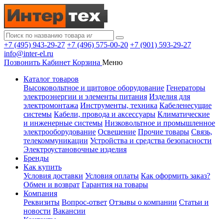
+7 (495) 943-29-27
+7 (496) 575-00-20
+7 (901) 593-29-27
info@inter-el.ru
Позвонить
Кабинет
Корзина
Меню
Каталог товаров
Высоковольтное и щитовое оборудование
Генераторы
электроэнергии и элементы питания
Изделия для
электромонтажа
Инструменты, техника
Кабеленесущие
системы
Кабели, провода и аксессуары
Климатические
и инженерные системы
Низковольтное и промышленное
электрооборудование
Освещение
Прочие товары
Связь,
телекоммуникации
Устройства и средства безопасности
Электроустановочные изделия
Бренды
Как купить
Условия доставки
Условия оплаты
Как оформить заказ?
Обмен и возврат
Гарантия на товары
Компания
Реквизиты
Вопрос-ответ
Отзывы о компании
Статьи и
новости
Вакансии