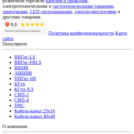
розничной торговли
кабелем и проводом
,
электротехническими и
светотехническими товарами
,
лампочками
,
LED светильниками
,
электродвигателями
и
другими товарами.
Политика конфиденциальности
Карта
сайта
Популярное
ВВГнг-LS
ВВГнг-FRLS
ВБШВ
АВБШВ
ППГнг-HF
КГтп
КГтп-ХЛ
СИП-2
СИП-4
ПВС
Кабель-канал 25х16
Кабель-канал 40х40
О компании