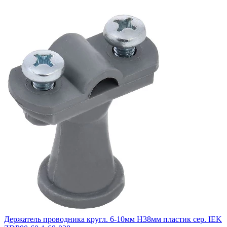
Держатель проводника кругл. 6-10мм H38мм пластик сер. IEK