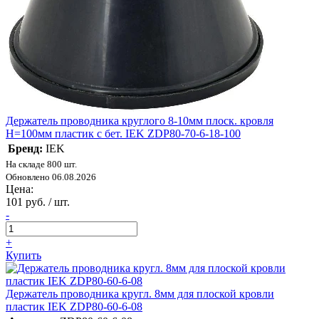
Держатель проводника круглого 8-10мм плоск. кровля
H=100мм пластик с бет. IEK ZDP80-70-6-18-100
Бренд:
IEK
На складе 800 шт.
Обновлено 06.08.2026
Цена:
101 руб. / шт.
-
+
Купить
Держатель проводника кругл. 8мм для плоской кровли
пластик IEK ZDP80-60-6-08