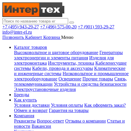
+7 (495) 943-29-27
+7 (496) 575-00-20
+7 (901) 593-29-27
info@inter-el.ru
Позвонить
Кабинет
Корзина
Меню
Каталог товаров
Высоковольтное и щитовое оборудование
Генераторы
электроэнергии и элементы питания
Изделия для
электромонтажа
Инструменты, техника
Кабеленесущие
системы
Кабели, провода и аксессуары
Климатические
и инженерные системы
Низковольтное и промышленное
электрооборудование
Освещение
Прочие товары
Связь,
телекоммуникации
Устройства и средства безопасности
Электроустановочные изделия
Бренды
Как купить
Условия доставки
Условия оплаты
Как оформить заказ?
Обмен и возврат
Гарантия на товары
Компания
Реквизиты
Вопрос-ответ
Отзывы о компании
Статьи и
новости
Вакансии