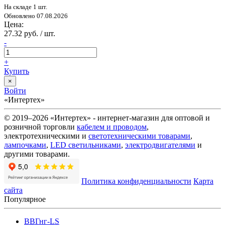
На складе 1 шт.
Обновлено 07.08.2026
Цена:
27.32 руб. / шт.
-
+
Купить
×
Войти
«Интертех»
© 2019–2026 «Интертех» - интернет-магазин для оптовой и
розничной торговли
кабелем и проводом
,
электротехническими и
светотехническими товарами
,
лампочками
,
LED светильниками
,
электродвигателями
и
другими товарами.
Политика конфиденциальности
Карта
сайта
Популярное
ВВГнг-LS