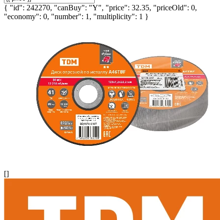
{ "id": 242270, "canBuy": "Y", "price": 32.35, "priceOld": 0,
"economy": 0, "number": 1, "multiplicity": 1 }
[]