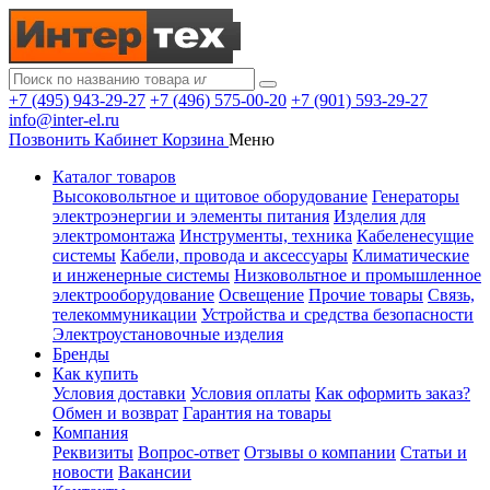
+7 (495) 943-29-27
+7 (496) 575-00-20
+7 (901) 593-29-27
info@inter-el.ru
Позвонить
Кабинет
Корзина
Меню
Каталог товаров
Высоковольтное и щитовое оборудование
Генераторы
электроэнергии и элементы питания
Изделия для
электромонтажа
Инструменты, техника
Кабеленесущие
системы
Кабели, провода и аксессуары
Климатические
и инженерные системы
Низковольтное и промышленное
электрооборудование
Освещение
Прочие товары
Связь,
телекоммуникации
Устройства и средства безопасности
Электроустановочные изделия
Бренды
Как купить
Условия доставки
Условия оплаты
Как оформить заказ?
Обмен и возврат
Гарантия на товары
Компания
Реквизиты
Вопрос-ответ
Отзывы о компании
Статьи и
новости
Вакансии