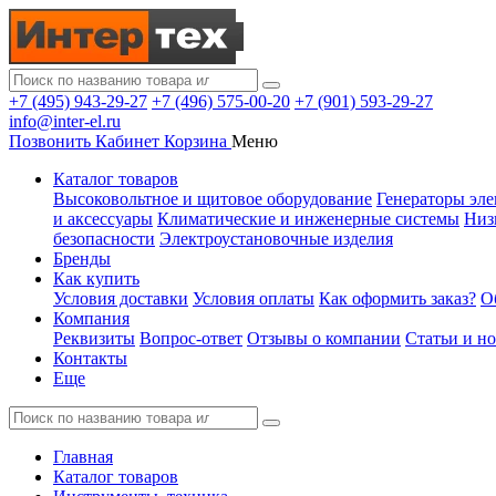
+7 (495) 943-29-27
+7 (496) 575-00-20
+7 (901) 593-29-27
info@inter-el.ru
Позвонить
Кабинет
Корзина
Меню
Каталог товаров
Высоковольтное и щитовое оборудование
Генераторы эле
и аксессуары
Климатические и инженерные системы
Низ
безопасности
Электроустановочные изделия
Бренды
Как купить
Условия доставки
Условия оплаты
Как оформить заказ?
О
Компания
Реквизиты
Вопрос-ответ
Отзывы о компании
Статьи и н
Контакты
Еще
Главная
Каталог товаров