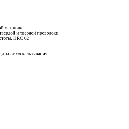
ой механике
твердой и твердой проволоки
стоты. HRC 62
щиты от соскальзывания