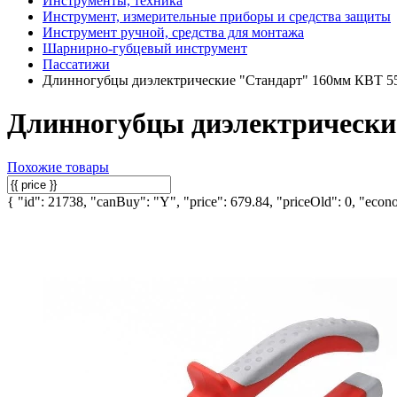
Инструменты, техника
Инструмент, измерительные приборы и средства защиты
Инструмент ручной, средства для монтажа
Шарнирно-губцевый инструмент
Пассатижи
Длинногубцы диэлектрические "Стандарт" 160мм КВТ 5
Длинногубцы диэлектрически
Похожие товары
{ "id": 21738, "canBuy": "Y", "price": 679.84, "priceOld": 0, "econo