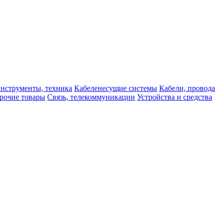
нструменты, техника
Кабеленесущие системы
Кабели, провода
рочие товары
Связь, телекоммуникации
Устройства и средства