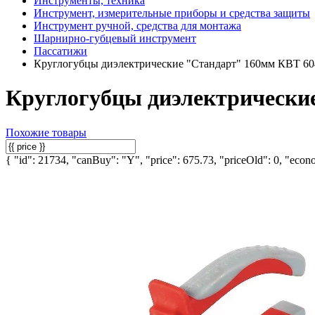
Инструменты, техника
Инструмент, измерительные приборы и средства защиты
Инструмент ручной, средства для монтажа
Шарнирно-губцевый инструмент
Пассатижи
Круглогубцы диэлектрические "Стандарт" 160мм КВТ 60
Круглогубцы диэлектрически
Похожие товары
{ "id": 21734, "canBuy": "Y", "price": 675.73, "priceOld": 0, "econo