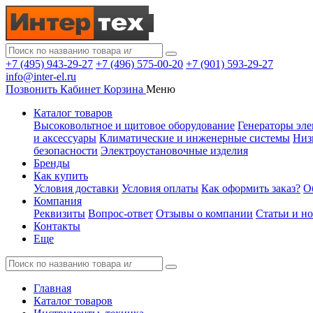
+7 (495) 943-29-27
+7 (496) 575-00-20
+7 (901) 593-29-27
info@inter-el.ru
Позвонить
Кабинет
Корзина
Меню
Каталог товаров
Высоковольтное и щитовое оборудование
Генераторы эле
и аксессуары
Климатические и инженерные системы
Низ
безопасности
Электроустановочные изделия
Бренды
Как купить
Условия доставки
Условия оплаты
Как оформить заказ?
О
Компания
Реквизиты
Вопрос-ответ
Отзывы о компании
Статьи и н
Контакты
Еще
Главная
Каталог товаров