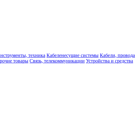
нструменты, техника
Кабеленесущие системы
Кабели, провода
рочие товары
Связь, телекоммуникации
Устройства и средства