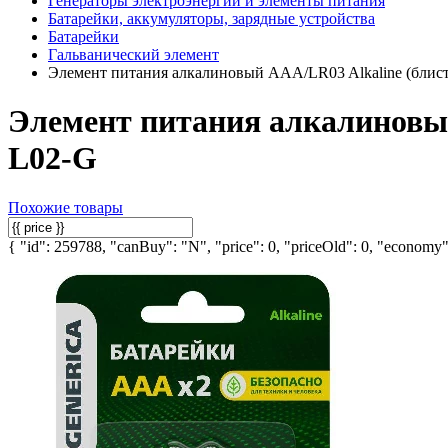
Генераторы электроэнергии и элементы питания
Батарейки, аккумуляторы, зарядные устройства
Батарейки
Гальванический элемент
Элемент питания алкалиновый AAA/LR03 Alkaline (бли
Элемент питания алкалиновы
L02-G
Похожие товары
{ "id": 259788, "canBuy": "N", "price": 0, "priceOld": 0, "economy":