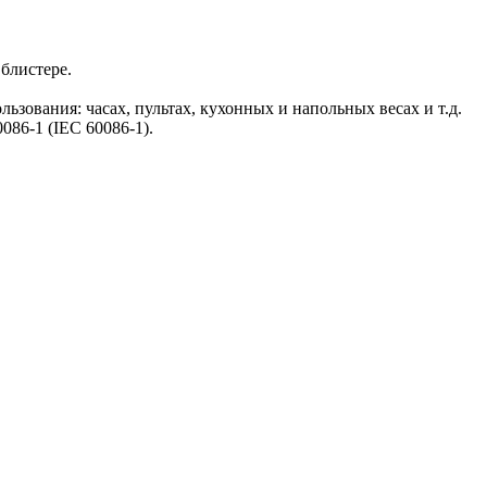
блистере.
ьзования: часах, пультах, кухонных и напольных весах и т.д.
86-1 (IEC 60086-1).