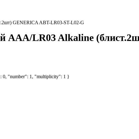
ст.2шт) GENERICA ABT-LR03-ST-L02-G
й AAA/LR03 Alkaline (блист.
 0, "number": 1, "multiplicity": 1 }