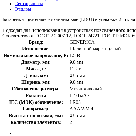
Сертификаты
Отзывы
Батарейки щелочные мизинчиковые (LR03) в упаковке 2 шт. на 
Подходят для использования в устройствах повседневного испол
Соответствуют ГОСТ12.2.007.12, ГОСТ 24721, ГОСТ Р МЭК 600
Бренд:
GENERICA
Исполнение:
Щелочной марганцевый
Номинальное напряжение, В:
1.5 В
Диаметр, мм:
9.8 мм
Масса, г:
11.2 г
Длина, мм:
43.5 мм
Ширина, мм:
9.8 мм
Обозначение размера:
Мизинчиковый
Емкость:
1150 мА.ч
IEC (МЭК) обозначение:
LR03
Типоразмер:
AAA/AM 4
Высота с полюсами, мм:
43.5 мм
Количество элементов:
2