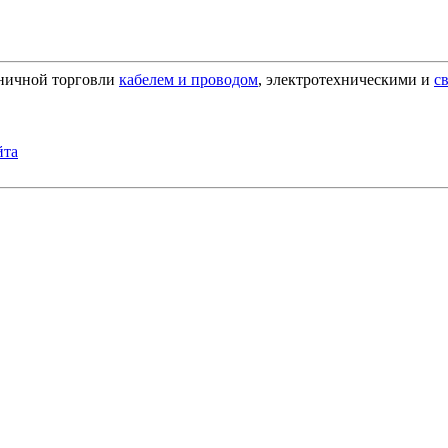
зничной торговли
кабелем и проводом
, электротехническими и
с
йта