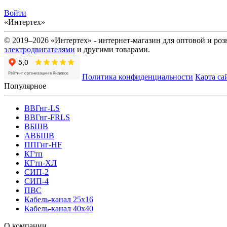
Войти
«Интертех»
© 2019–2026 «Интертех» - интернет-магазин для оптовой и ро
электродвигателями
и другими товарами.
Политика конфиденциальности
Карта са
Популярное
ВВГнг-LS
ВВГнг-FRLS
ВБШВ
АВБШВ
ППГнг-HF
КГтп
КГтп-ХЛ
СИП-2
СИП-4
ПВС
Кабель-канал 25х16
Кабель-канал 40х40
О компании