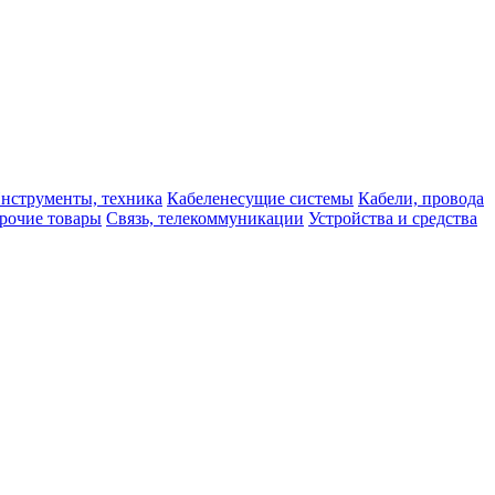
нструменты, техника
Кабеленесущие системы
Кабели, провода
рочие товары
Связь, телекоммуникации
Устройства и средства