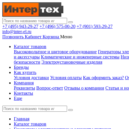
+7 (495) 943-29-27
+7 (496) 575-00-20
+7 (901) 593-29-27
info@inter-el.ru
Позвонить
Кабинет
Корзина
Меню
Каталог товаров
Высоковольтное и щитовое оборудование
Генераторы эле
и аксессуары
Климатические и инженерные системы
Низ
безопасности
Электроустановочные изделия
Бренды
Как купить
Условия доставки
Условия оплаты
Как оформить заказ?
О
Компания
Реквизиты
Вопрос-ответ
Отзывы о компании
Статьи и н
Контакты
Еще
Главная
Каталог товаров