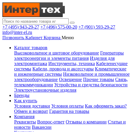
+7 (495) 943-29-27
+7 (496) 575-00-20
+7 (901) 593-29-27
info@inter-el.ru
Позвонить
Кабинет
Корзина
Меню
Каталог товаров
Высоковольтное и щитовое оборудование
Генераторы
электроэнергии и элементы питания
Изделия для
электромонтажа
Инструменты, техника
Кабеленесущие
системы
Кабели, провода и аксессуары
Климатические
и инженерные системы
Низковольтное и промышленное
электрооборудование
Освещение
Прочие товары
Связь,
телекоммуникации
Устройства и средства безопасности
Электроустановочные изделия
Бренды
Как купить
Условия доставки
Условия оплаты
Как оформить заказ?
Обмен и возврат
Гарантия на товары
Компания
Реквизиты
Вопрос-ответ
Отзывы о компании
Статьи и
новости
Вакансии