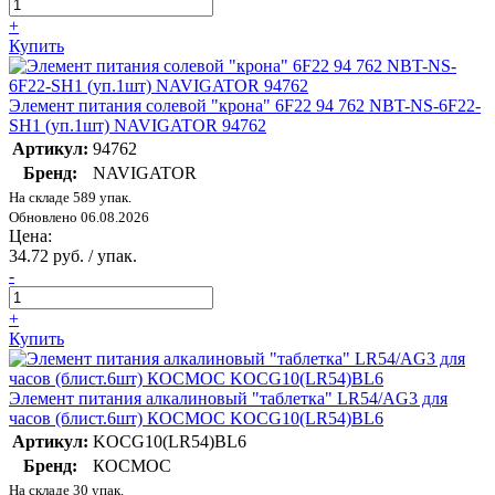
+
Купить
Элемент питания солевой "крона" 6F22 94 762 NBT-NS-6F22-
SH1 (уп.1шт) NAVIGATOR 94762
Артикул:
94762
Бренд:
NAVIGATOR
На складе 589 упак.
Обновлено 06.08.2026
Цена:
34.72 руб. / упак.
-
+
Купить
Элемент питания алкалиновый "таблетка" LR54/AG3 для
часов (блист.6шт) КОСМОС KOCG10(LR54)BL6
Артикул:
KOCG10(LR54)BL6
Бренд:
КОСМОС
На складе 30 упак.