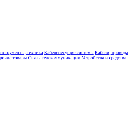
нструменты, техника
Кабеленесущие системы
Кабели, провода
рочие товары
Связь, телекоммуникации
Устройства и средства