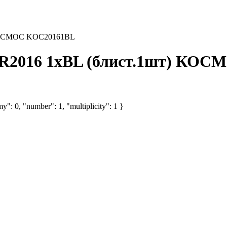
 КОСМОС KOC20161BL
CR2016 1хBL (блист.1шт) КО
y": 0, "number": 1, "multiplicity": 1 }