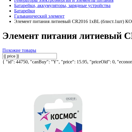
Генераторы электроэнергии и элементы питания
Батарейки, аккумуляторы, зарядные устройства
Батарейки
Гальванический элемент
Элемент питания литиевый CR2016 1хBL (блист.1шт)
Элемент питания литиевый 
Похожие товары
{ "id": 44750, "canBuy": "Y", "price": 15.95, "priceOld": 0, "econom