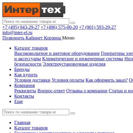
+7 (495) 943-29-27
+7 (496) 575-00-20
+7 (901) 593-29-27
info@inter-el.ru
Позвонить
Кабинет
Корзина
Меню
Каталог товаров
Высоковольтное и щитовое оборудование
Генераторы эле
и аксессуары
Климатические и инженерные системы
Низ
безопасности
Электроустановочные изделия
Бренды
Как купить
Условия доставки
Условия оплаты
Как оформить заказ?
О
Компания
Реквизиты
Вопрос-ответ
Отзывы о компании
Статьи и н
Контакты
Еще
Главная
Каталог товаров