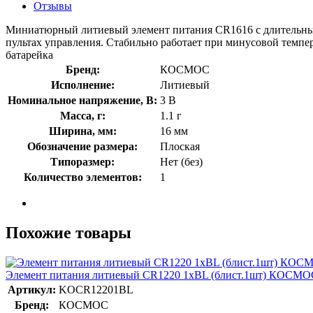
Отзывы
Миниатюрный литиевый элемент питания СR1616 с длительным с
пультах управления. Стабильно работает при минусовой темпе
батарейка
Бренд:
КОСМОС
Исполнение:
Литиевый
Номинальное напряжение, В:
3 В
Масса, г:
1.1 г
Ширина, мм:
16 мм
Обозначение размера:
Плоская
Типоразмер:
Нет (без)
Количество элементов:
1
Похожие товары
Элемент питания литиевый CR1220 1хBL (блист.1шт) КОС
Артикул:
KOCR12201BL
Бренд:
КОСМОС