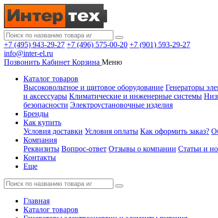
+7 (495) 943-29-27
+7 (496) 575-00-20
+7 (901) 593-29-27
info@inter-el.ru
Позвонить
Кабинет
Корзина
Меню
Каталог товаров
Высоковольтное и щитовое оборудование
Генераторы эле
и аксессуары
Климатические и инженерные системы
Низ
безопасности
Электроустановочные изделия
Бренды
Как купить
Условия доставки
Условия оплаты
Как оформить заказ?
О
Компания
Реквизиты
Вопрос-ответ
Отзывы о компании
Статьи и н
Контакты
Еще
Главная
Каталог товаров