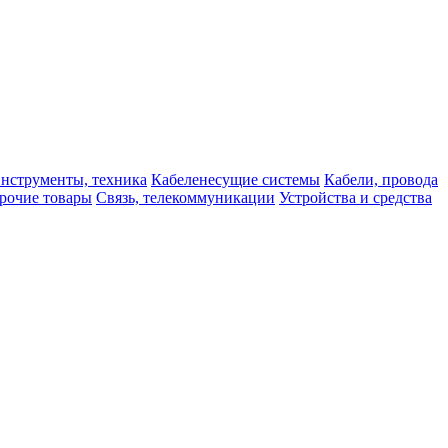
нструменты, техника
Кабеленесущие системы
Кабели, провода
рочие товары
Связь, телекоммуникации
Устройства и средства