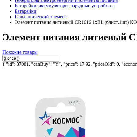
Генераторы электроэнергии и элементы питания
Батарейки, аккумуляторы, зарядные устройства
Батарейки
Гальванический элемент
Элемент питания литиевый CR1616 1хBL (блист.1шт
Элемент питания литиевый 
Похожие товары
{ "id": 37081, "canBuy": "Y", "price": 17.92, "priceOld": 0, "econom