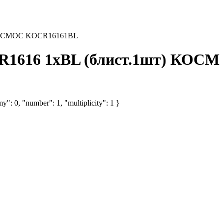
) КОСМОС KOCR16161BL
CR1616 1хBL (блист.1шт) КО
y": 0, "number": 1, "multiplicity": 1 }