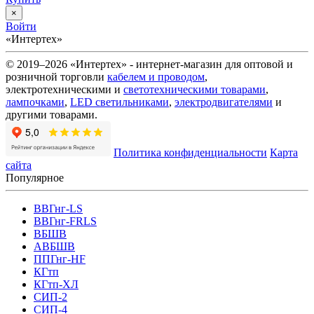
×
Войти
«Интертех»
© 2019–2026 «Интертех» - интернет-магазин для оптовой и
розничной торговли
кабелем и проводом
,
электротехническими и
светотехническими товарами
,
лампочками
,
LED светильниками
,
электродвигателями
и
другими товарами.
Политика конфиденциальности
Карта
сайта
Популярное
ВВГнг-LS
ВВГнг-FRLS
ВБШВ
АВБШВ
ППГнг-HF
КГтп
КГтп-ХЛ
СИП-2
СИП-4