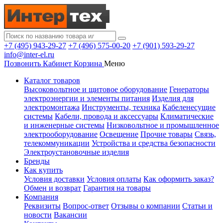
+7 (495) 943-29-27
+7 (496) 575-00-20
+7 (901) 593-29-27
info@inter-el.ru
Позвонить
Кабинет
Корзина
Меню
Каталог товаров
Высоковольтное и щитовое оборудование
Генераторы
электроэнергии и элементы питания
Изделия для
электромонтажа
Инструменты, техника
Кабеленесущие
системы
Кабели, провода и аксессуары
Климатические
и инженерные системы
Низковольтное и промышленное
электрооборудование
Освещение
Прочие товары
Связь,
телекоммуникации
Устройства и средства безопасности
Электроустановочные изделия
Бренды
Как купить
Условия доставки
Условия оплаты
Как оформить заказ?
Обмен и возврат
Гарантия на товары
Компания
Реквизиты
Вопрос-ответ
Отзывы о компании
Статьи и
новости
Вакансии