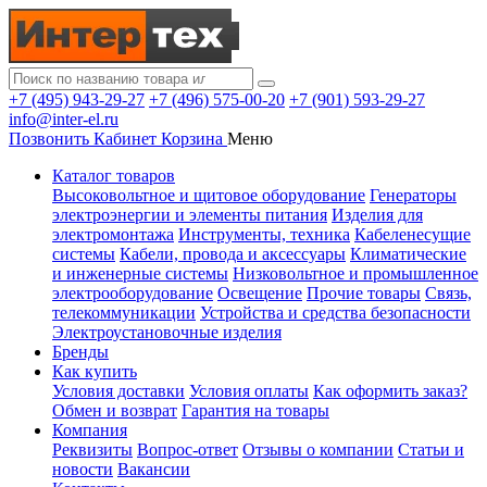
+7 (495) 943-29-27
+7 (496) 575-00-20
+7 (901) 593-29-27
info@inter-el.ru
Позвонить
Кабинет
Корзина
Меню
Каталог товаров
Высоковольтное и щитовое оборудование
Генераторы
электроэнергии и элементы питания
Изделия для
электромонтажа
Инструменты, техника
Кабеленесущие
системы
Кабели, провода и аксессуары
Климатические
и инженерные системы
Низковольтное и промышленное
электрооборудование
Освещение
Прочие товары
Связь,
телекоммуникации
Устройства и средства безопасности
Электроустановочные изделия
Бренды
Как купить
Условия доставки
Условия оплаты
Как оформить заказ?
Обмен и возврат
Гарантия на товары
Компания
Реквизиты
Вопрос-ответ
Отзывы о компании
Статьи и
новости
Вакансии