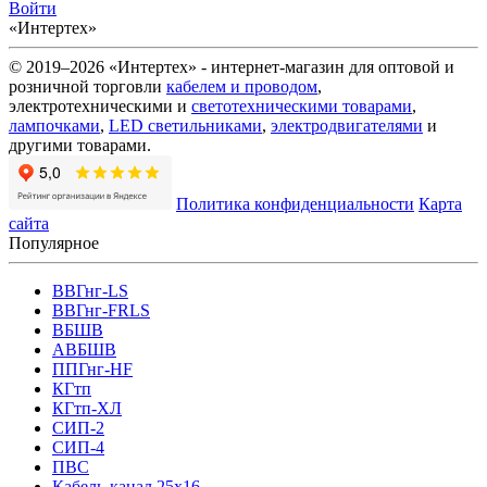
Войти
«Интертех»
© 2019–2026 «Интертех» - интернет-магазин для оптовой и
розничной торговли
кабелем и проводом
,
электротехническими и
светотехническими товарами
,
лампочками
,
LED светильниками
,
электродвигателями
и
другими товарами.
Политика конфиденциальности
Карта
сайта
Популярное
ВВГнг-LS
ВВГнг-FRLS
ВБШВ
АВБШВ
ППГнг-HF
КГтп
КГтп-ХЛ
СИП-2
СИП-4
ПВС
Кабель-канал 25х16