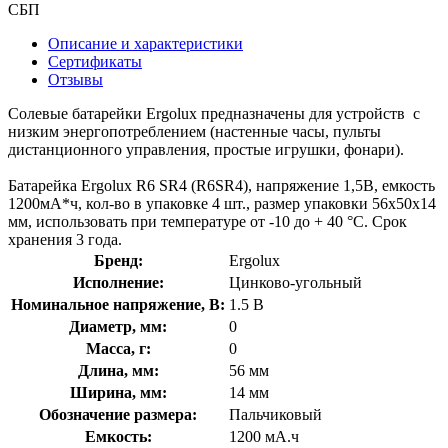
СБП
Описание и характеристики
Сертификаты
Отзывы
Солевые батарейки Ergolux предназначены для устройств с
низким энергопотреблением (настенные часы, пульты
дистанционного управления, простые игрушки, фонари).
Батарейка Ergolux R6 SR4 (R6SR4), напряжение 1,5В, емкость
1200мА*ч, кол-во в упаковке 4 шт., размер упаковки 56x50x14
мм, использовать при температуре от -10 до + 40 °C. Срок
хранения 3 года.
Бренд:
Ergolux
Исполнение:
Цинково-угольный
Номинальное напряжение, В:
1.5 В
Диаметр, мм:
0
Масса, г:
0
Длина, мм:
56 мм
Ширина, мм:
14 мм
Обозначение размера:
Пальчиковый
Емкость:
1200 мА.ч