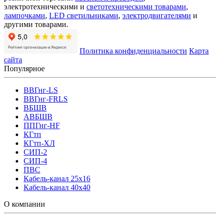
электротехническими и
светотехническими товарами
,
лампочками
,
LED светильниками
,
электродвигателями
и
другими товарами.
Политика конфиденциальности
Карта
сайта
Популярное
ВВГнг-LS
ВВГнг-FRLS
ВБШВ
АВБШВ
ППГнг-HF
КГтп
КГтп-ХЛ
СИП-2
СИП-4
ПВС
Кабель-канал 25х16
Кабель-канал 40х40
О компании