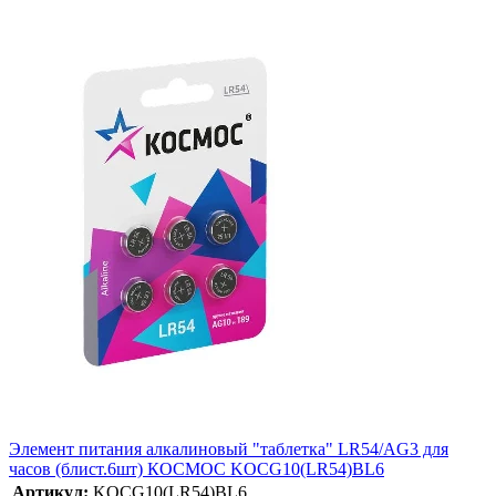
Элемент питания алкалиновый "таблетка" LR54/AG3 для
часов (блист.6шт) КОСМОС KOCG10(LR54)BL6
Артикул:
KOCG10(LR54)BL6