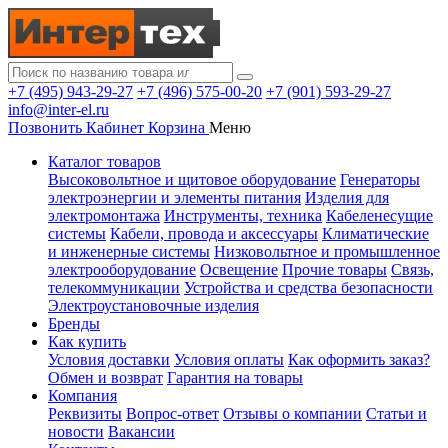
+7 (495) 943-29-27
+7 (496) 575-00-20
+7 (901) 593-29-27
info@inter-el.ru
Позвонить
Кабинет
Корзина
Меню
Каталог товаров
Высоковольтное и щитовое оборудование
Генераторы
электроэнергии и элементы питания
Изделия для
электромонтажа
Инструменты, техника
Кабеленесущие
системы
Кабели, провода и аксессуары
Климатические
и инженерные системы
Низковольтное и промышленное
электрооборудование
Освещение
Прочие товары
Связь,
телекоммуникации
Устройства и средства безопасности
Электроустановочные изделия
Бренды
Как купить
Условия доставки
Условия оплаты
Как оформить заказ?
Обмен и возврат
Гарантия на товары
Компания
Реквизиты
Вопрос-ответ
Отзывы о компании
Статьи и
новости
Вакансии