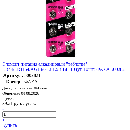
Элемент питания алкалиновый "таблетка"
LR44/LR1154/AG13/G13 1.5В BL-10 (уп.10шт) ФАZА 5002821
Артикул:
5002821
Бренд:
ФАZА
Доступно к заказу 394 упак.
Обновлено 08.08.2026
Цена:
39.21 руб. / упак.
-
+
Купить