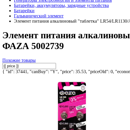
Генераторы электроэнергии и элементы питания
Батарейки, аккумуляторы, зарядные устройства
Батарейки
Гальванический элемент
Элемент питания алкалиновый "таблетка" LR54/LR1130/
Элемент питания алкалиновый
ФАZА 5002739
Похожие товары
{ "id": 37441, "canBuy": "Y", "price": 35.53, "priceOld": 0, "econom