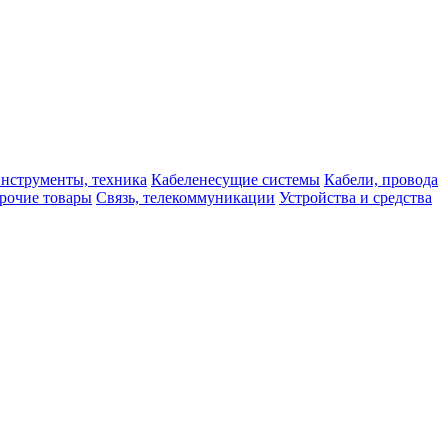
нструменты, техника
Кабеленесущие системы
Кабели, провода
рочие товары
Связь, телекоммуникации
Устройства и средства