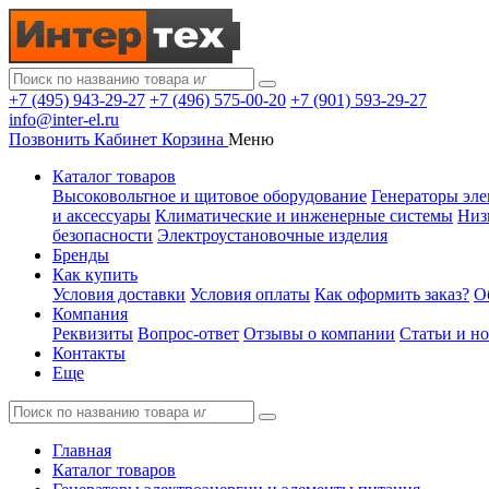
+7 (495) 943-29-27
+7 (496) 575-00-20
+7 (901) 593-29-27
info@inter-el.ru
Позвонить
Кабинет
Корзина
Меню
Каталог товаров
Высоковольтное и щитовое оборудование
Генераторы эле
и аксессуары
Климатические и инженерные системы
Низ
безопасности
Электроустановочные изделия
Бренды
Как купить
Условия доставки
Условия оплаты
Как оформить заказ?
О
Компания
Реквизиты
Вопрос-ответ
Отзывы о компании
Статьи и н
Контакты
Еще
Главная
Каталог товаров