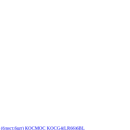
сов (блист.6шт) КОСМОС KOCG4(LR66)6BL