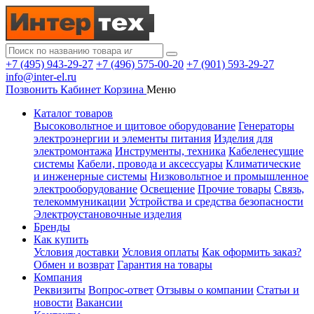
+7 (495) 943-29-27
+7 (496) 575-00-20
+7 (901) 593-29-27
info@inter-el.ru
Позвонить
Кабинет
Корзина
Меню
Каталог товаров
Высоковольтное и щитовое оборудование
Генераторы
электроэнергии и элементы питания
Изделия для
электромонтажа
Инструменты, техника
Кабеленесущие
системы
Кабели, провода и аксессуары
Климатические
и инженерные системы
Низковольтное и промышленное
электрооборудование
Освещение
Прочие товары
Связь,
телекоммуникации
Устройства и средства безопасности
Электроустановочные изделия
Бренды
Как купить
Условия доставки
Условия оплаты
Как оформить заказ?
Обмен и возврат
Гарантия на товары
Компания
Реквизиты
Вопрос-ответ
Отзывы о компании
Статьи и
новости
Вакансии