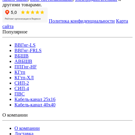
другими товарами.
Политика конфиденциальности
Карта
сайта
Популярное
ВВГнг-LS
ВВГнг-FRLS
ВБШВ
АВБШВ
ППГнг-HF
КГтп
КГтп-ХЛ
СИП-2
СИП-4
ПВС
Кабель-канал 25х16
Кабель-канал 40х40
О компании
О компании
Доставка