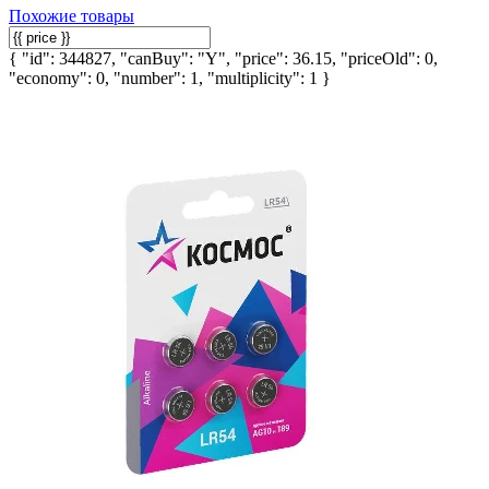
Похожие товары
{ "id": 344827, "canBuy": "Y", "price": 36.15, "priceOld": 0,
"economy": 0, "number": 1, "multiplicity": 1 }