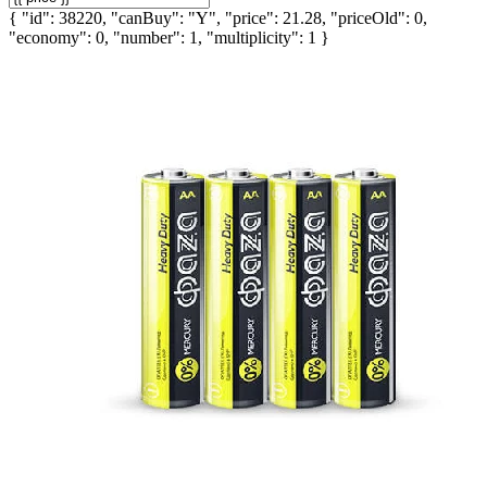
{ "id": 38220, "canBuy": "Y", "price": 21.28, "priceOld": 0,
"economy": 0, "number": 1, "multiplicity": 1 }