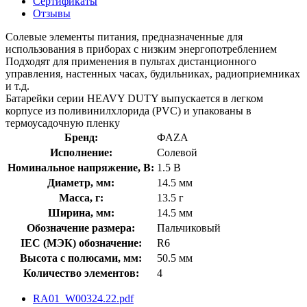
Сертификаты
Отзывы
Солевые элементы питания, предназначенные для
использования в приборах с низким энергопотреблением
Подходят для применения в пультах дистанционного
управления, настенных часах, будильниках, радиоприемниках
и т.д.
Батарейки серии HEAVY DUTY выпускается в легком
корпусе из поливинилхлорида (PVC) и упакованы в
термоусадочную пленку
Бренд:
ФАZА
Исполнение:
Солевой
Номинальное напряжение, В:
1.5 В
Диаметр, мм:
14.5 мм
Масса, г:
13.5 г
Ширина, мм:
14.5 мм
Обозначение размера:
Пальчиковый
IEC (МЭК) обозначение:
R6
Высота с полюсами, мм:
50.5 мм
Количество элементов:
4
RA01_W00324.22.pdf