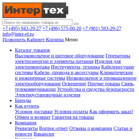
+7 (495) 943-29-27
+7 (496) 575-00-20
+7 (901) 593-29-27
info@inter-el.ru
Позвонить
Кабинет
Корзина
Меню
Каталог товаров
Высоковольтное и щитовое оборудование
Генераторы
электроэнергии и элементы питания
Изделия для
электромонтажа
Инструменты, техника
Кабеленесущие
системы
Кабели, провода и аксессуары
Климатические
и инженерные системы
Низковольтное и промышленное
электрооборудование
Освещение
Прочие товары
Связь,
телекоммуникации
Устройства и средства безопасности
Электроустановочные изделия
Бренды
Как купить
Условия доставки
Условия оплаты
Как оформить заказ?
Обмен и возврат
Гарантия на товары
Компания
Реквизиты
Вопрос-ответ
Отзывы о компании
Статьи и
новости
Вакансии