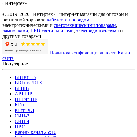
«Интертех»
© 2019–2026 «Интертех» - интернет-магазин для оптовой и
розничной торговли
кабелем и проводом
,
электротехническими и
светотехническими товарами
,
лампочками
,
LED светильниками
,
электродвигателями
и
другими товарами.
Политика конфиденциальности
Карта
сайта
Популярное
ВВГнг-LS
ВВГнг-FRLS
ВБШВ
АВБШВ
ППГнг-HF
КГтп
КГтп-ХЛ
СИП-2
СИП-4
ПВС
Кабель-канал 25х16