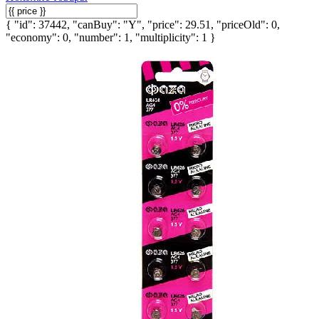
{ "id": 37442, "canBuy": "Y", "price": 29.51, "priceOld": 0,
"economy": 0, "number": 1, "multiplicity": 1 }