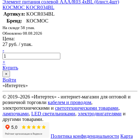
Элемент питания солевой AAA/R03 4хBL (блист.4шт)
КОСМОС KOCR034BL
Артикул:
KOCR034BL
Бренд:
КОСМОС
На складе 58 упак.
Обновлено 08.08.2026
Цена:
27 руб. / упак.
-
+
Купить
×
Войти
«Интертех»
© 2019–2026 «Интертех» - интернет-магазин для оптовой и
розничной торговли
кабелем и проводом
,
электротехническими и
светотехническими товарами
,
лампочками
,
LED светильниками
,
электродвигателями
и
другими товарами.
Политика конфиденциальности
Карта