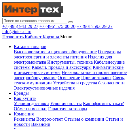
+7 (495) 943-29-27
+7 (496) 575-00-20
+7 (901) 593-29-27
info@inter-el.ru
Позвонить
Кабинет
Корзина
Меню
Каталог товаров
Высоковольтное и щитовое оборудование
Генераторы
электроэнергии и элементы питания
Изделия для
электромонтажа
Инструменты, техника
Кабеленесущие
системы
Кабели, провода и аксессуары
Климатические
и инженерные системы
Низковольтное и промышленное
электрооборудование
Освещение
Прочие товары
Связь,
телекоммуникации
Устройства и средства безопасности
Электроустановочные изделия
Бренды
Как купить
Условия доставки
Условия оплаты
Как оформить заказ?
Обмен и возврат
Гарантия на товары
Компания
Реквизиты
Вопрос-ответ
Отзывы о компании
Статьи и
новости
Вакансии