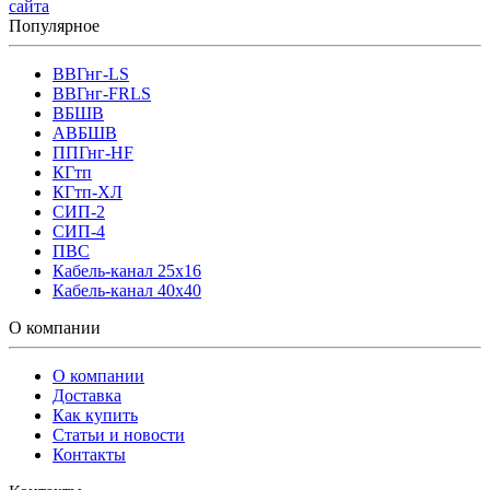
сайта
Популярное
ВВГнг-LS
ВВГнг-FRLS
ВБШВ
АВБШВ
ППГнг-HF
КГтп
КГтп-ХЛ
СИП-2
СИП-4
ПВС
Кабель-канал 25х16
Кабель-канал 40х40
О компании
О компании
Доставка
Как купить
Статьи и новости
Контакты