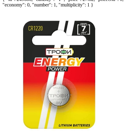
"economy": 0, "number": 1, "multiplicity": 1 }