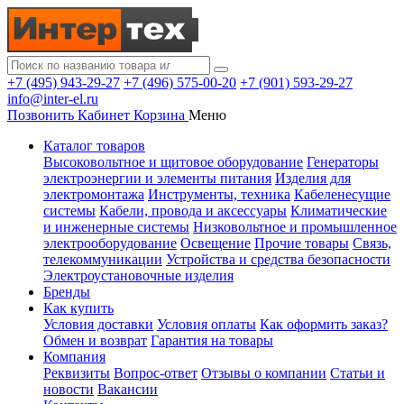
+7 (495) 943-29-27
+7 (496) 575-00-20
+7 (901) 593-29-27
info@inter-el.ru
Позвонить
Кабинет
Корзина
Меню
Каталог товаров
Высоковольтное и щитовое оборудование
Генераторы
электроэнергии и элементы питания
Изделия для
электромонтажа
Инструменты, техника
Кабеленесущие
системы
Кабели, провода и аксессуары
Климатические
и инженерные системы
Низковольтное и промышленное
электрооборудование
Освещение
Прочие товары
Связь,
телекоммуникации
Устройства и средства безопасности
Электроустановочные изделия
Бренды
Как купить
Условия доставки
Условия оплаты
Как оформить заказ?
Обмен и возврат
Гарантия на товары
Компания
Реквизиты
Вопрос-ответ
Отзывы о компании
Статьи и
новости
Вакансии