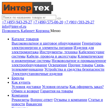
+7 (495) 943-29-27
+7 (496) 575-00-20
+7 (901) 593-29-27
info@inter-el.ru
Позвонить
Кабинет
Корзина
Меню
Каталог товаров
Высоковольтное и щитовое оборудование
Генераторы
электроэнергии и элементы питания
Изделия для
электромонтажа
Инструменты, техника
Кабеленесущие
системы
Кабели, провода и аксессуары
Климатические
и инженерные системы
Низковольтное и промышленное
электрооборудование
Освещение
Прочие товары
Связь,
телекоммуникации
Устройства и средства безопасности
Электроустановочные изделия
Бренды
Как купить
Условия доставки
Условия оплаты
Как оформить заказ?
Обмен и возврат
Гарантия на товары
Компания
Реквизиты
Вопрос-ответ
Отзывы о компании
Статьи и
новости
Вакансии