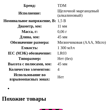
Бренд:
TDM
Щелочной марганцевый
Исполнение:
(алкалиновый)
Номинальное напряжение, В:
1,5 В
Диаметр, мм:
11 мм
Масса, г:
0,06 г
Длина, мм:
45 мм
Обозначение размера:
Мизинчиковая (AAA, Micro)
Емкость:
1 300 мАч
IEC (МЭК) обозначение:
LR03
Типоразмер:
Нет (без)
Высота с полюсами, мм:
45 мм
Количество элементов:
4
Использование во
Нет
взрывоопасных зонах:
Похожие товары