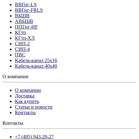
ВВГнг-LS
ВВГнг-FRLS
ВБШВ
АВБШВ
ППГнг-HF
КГтп
КГтп-ХЛ
СИП-2
СИП-4
ПВС
Кабель-канал 25х16
Кабель-канал 40х40
О компании
О компании
Доставка
Как купить
Статьи и новости
Контакты
Контакты
+7 (495) 943-29-27