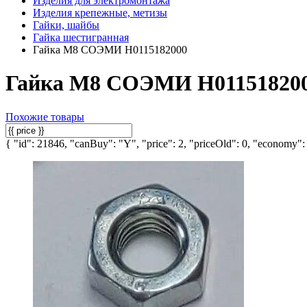
Изделия для электромонтажа
Изделия крепежные, метизы
Гайки, шайбы
Гайка шестигранная
Гайка М8 СОЭМИ Н0115182000
Гайка М8 СОЭМИ Н01151820
Похожие товары
{ "id": 21846, "canBuy": "Y", "price": 2, "priceOld": 0, "economy": 0