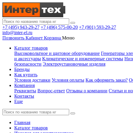
+7 (495) 943-29-27
+7 (496) 575-00-20
+7 (901) 593-29-27
info@inter-el.ru
Позвонить
Кабинет
Корзина
Меню
Каталог товаров
Высоковольтное и щитовое оборудование
Генераторы эле
и аксессуары
Климатические и инженерные системы
Низ
безопасности
Электроустановочные изделия
Бренды
Как купить
Условия доставки
Условия оплаты
Как оформить заказ?
О
Компания
Реквизиты
Вопрос-ответ
Отзывы о компании
Статьи и н
Контакты
Еще
Главная
Каталог товаров