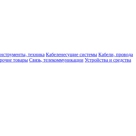
нструменты, техника
Кабеленесущие системы
Кабели, провода
рочие товары
Связь, телекоммуникации
Устройства и средства