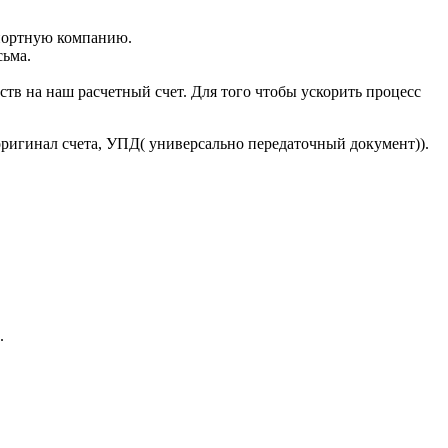
портную компанию.
сьма.
тв на наш расчетный счет. Для того чтобы ускорить процесс
оригинал счета, УПД( универсально передаточный документ)).
.