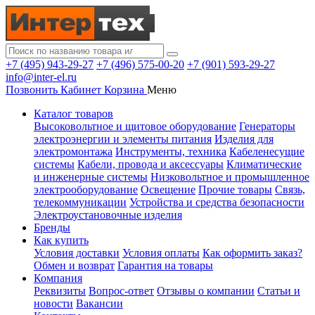
+7 (495) 943-29-27
+7 (496) 575-00-20
+7 (901) 593-29-27
info@inter-el.ru
Позвонить
Кабинет
Корзина
Меню
Каталог товаров
Высоковольтное и щитовое оборудование
Генераторы
электроэнергии и элементы питания
Изделия для
электромонтажа
Инструменты, техника
Кабеленесущие
системы
Кабели, провода и аксессуары
Климатические
и инженерные системы
Низковольтное и промышленное
электрооборудование
Освещение
Прочие товары
Связь,
телекоммуникации
Устройства и средства безопасности
Электроустановочные изделия
Бренды
Как купить
Условия доставки
Условия оплаты
Как оформить заказ?
Обмен и возврат
Гарантия на товары
Компания
Реквизиты
Вопрос-ответ
Отзывы о компании
Статьи и
новости
Вакансии