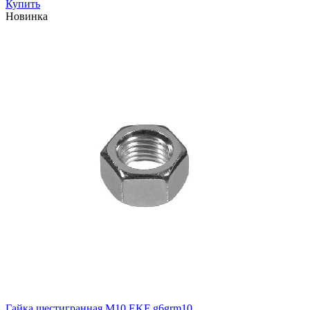
Купить
Новинка
Гайка шестигранная М10 EKF g6grm10