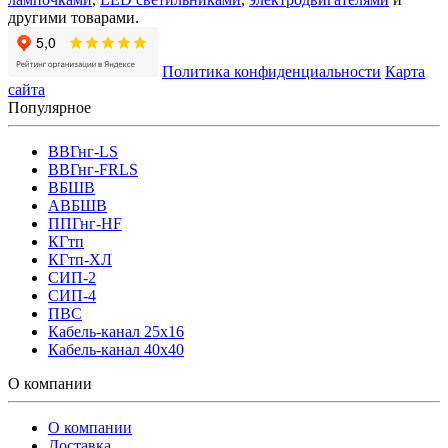
другими товарами.
Политика конфиденциальности
Карта
сайта
Популярное
ВВГнг-LS
ВВГнг-FRLS
ВБШВ
АВБШВ
ППГнг-HF
КГтп
КГтп-ХЛ
СИП-2
СИП-4
ПВС
Кабель-канал 25х16
Кабель-канал 40х40
О компании
О компании
Доставка